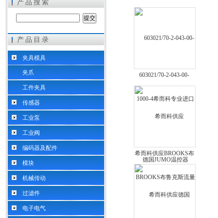
产品搜索
产品目录
希而科工业控制设备（上海）有限公司
夹具模具
夹爪
603021/70-2-043-00-
1000-4希而科专业进口
工件夹具
德国JUMO温控器
传感器
工业泵
工业阀
编码器及配件
希而科供应BROOKS布
模块
鲁克斯流量控制器
QMCC
机械传动
过滤件
电子电气