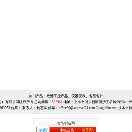
热门产品：
欧洲工控产品、仪器仪表、备品备件
海）有限公司版权所有 总访问量：
537981
地址：上海市浦东新区川沙王桥路999号中邦商务
363073 传真： 联系人：包惠军 邮箱：office39@silkroad24.com
GoogleSitemap
技术支持
智能制造网
12
中级会员
第
年