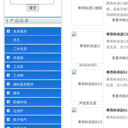
希而科进口德国
缆，具备开路
等材料的连续
希而科工业控制设备（上海）有限公司
查看详细
产品目录
夹具模具
希而科供进口KL
夹爪
希而科供进口KLN 
发生器，含1
工件夹具
传感器
查看详细
工业泵
希而科供应KLN
工业阀
希而科供应KLN 5
编码器及配件
生器，含15
模块
查看详细
机械传动
希而科供应KLN 
过滤件
希而科供应KL
电子电气