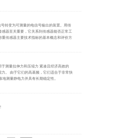
量信号转变为可测量的电信号输出的装置。用传
传感器至关重要，它关系到传感器能否正常工
称重传感器主要技术指标的基本概念和评价方
式、膜盒式、桥式、柱筒式等几种样式。
：用于测量拉伸力和压缩力 紧凑且经济高效的
缩力。 由于它们的高基频，它们适合于非常快
可靠地测量静电力并具有长期稳定性。
!