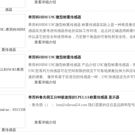
查看详细介绍
年，HBM的环境管理体系通过了ISO14001认证。
希而科HBM U9C微型称重传感器
希而科HBM U9C微型称重传感器 称重传感器实际上是一种将质
感器应先要考虑传感器所处的实际工作环境，这点对正确选用称重
作以及它的安全和使用寿命，乃至整个衡器的可靠性和安全性。在
查看详细介绍
法上，新旧国标有质的差异。主要有S型、悬臂型、轮辐式、板环
希而科HBM U9C微型称重传感器
希而科HBM U9C微型称重传感器 产品介绍 U9C微型称重传感器
U9C型系列力传感器可在空间有限的情况下可靠地测量拉伸力和压
速的测量。 像所有基于应变仪的传感器一样，U9C传感器还允许
查看详细介绍
希而科鲁先萌五分钟极速报价EPELSA称重传感器 显示器
：鲁先萌（） ： :lxm@silkroad24.com 我们需要的仅仅是品牌和型号
查看详细介绍