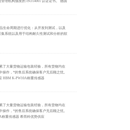
国际环境管理机构颁发的 ISO14001 认证证书。 德国
产品生命周期进行优化：从开发到测试，以及
据采集系统以及用于结构耐久性测试和分析的软
积累了大量货物运输包装经验，所有货物均在
中操作，*的售后系统确保客户无后顾之忧。
BM K-PW10A称重传感器
积累了大量货物运输包装经验，所有货物均在
中操作，*的售后系统确保客户无后顾之忧。
0A称重传感器 希而科优势供应