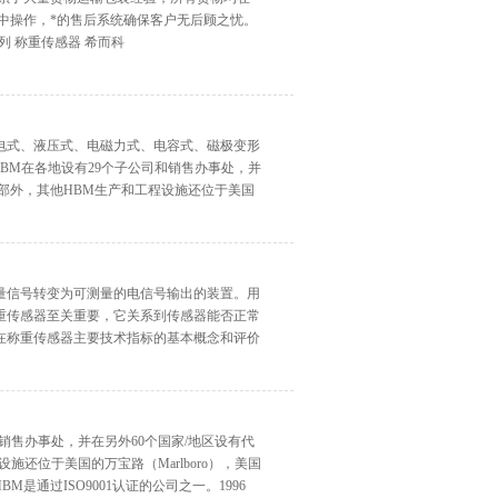
中操作，*的售后系统确保客户无后顾之忧。
系列 称重传感器 希而科
光电式、液压式、电磁力式、电容式、磁极变形
BM在各地设有29个子公司和销售办事处，并
总部外，其他HBM生产和工程设施还位于美国
质量信号转变为可测量的电信号输出的装置。用
重传感器至关重要，它关系到传感器能否正常
在称重传感器主要技术指标的基本概念和评价
环式、膜盒式、桥式、柱筒式等几种样式。
和销售办事处，并在另外60个国家/地区设有代
还位于美国的万宝路（Marlboro），美国
BM是通过ISO9001认证的公司之一。1996