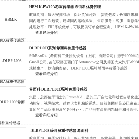
HBM K-PW10A称重传感器 希而科优势代理
航班周期：每天安排航班，保证货物时效， 货物包装：长期以来
国内进行二次包装，规避国内运输风险。 售后服务：客服，返修集
处理效率：ERP系统做单，可以提供订单全程查询。 HBM K-PW1
查看详细介绍
DLRP L003系列 希而科称重传感器
SilkRoad24（希而科工业控制设备（上海）有限公司）源于1999年在德国Br
GmbH公司, 曾任职德国西门子Automotive公司及德国大众汽车Wol
规模生产，物流的奥秘。 DLRP L003系列 希而科称重传感器
查看详细介绍
希而科 DLRP L003系列 称重传感器
集团，总部位于瑞士的Frauenfeld，是的工厂自动化和过程自动
动控制、视觉技术、过程仪表和粘胶系统。目前集团的足迹已遍布18
集团的产品应用遍及的各种行业，产品拥有高度的精确性和可靠性. 希而科
查看详细介绍
-DLRP L003系列 称重传感器 希而科
航班周期：每周安排航班，保证货物时效。 货物包装：长期以来