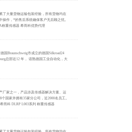
积累了大量货物运输包装经验，所有货物均在
中操作，*的售后系统确保客户无后顾之忧。
0A称重传感器 希而科优势代理
aunschweig市成立的德国Silkroad24
fsburg总部近12 年， 谙熟德国工业自动化，大
化生产厂家之一，产品涉及传感器解决方案、运
个国家并拥有35家分公司，近2000名员工。
 DLRP L003系列 称重传感器
积累了大量货物运输包装经验，所有货物均在