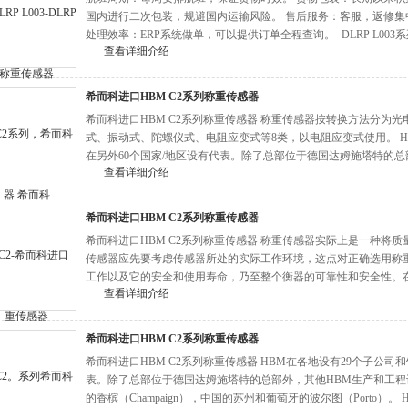
国内进行二次包装，规避国内运输风险。 售后服务：客服，返修集
处理效率：ERP系统做单，可以提供订单全程查询。 -DLRP L003
查看详细介绍
希而科进口HBM C2系列称重传感器
希而科进口HBM C2系列称重传感器 称重传感器按转换方法分为
式、振动式、陀螺仪式、电阻应变式等8类，以电阻应变式使用。 H
在另外60个国家/地区设有代表。除了总部位于德国达姆施塔特的
查看详细介绍
的万宝路（Marlboro），美国的香槟（Champaign）。
希而科进口HBM C2系列称重传感器
希而科进口HBM C2系列称重传感器 称重传感器实际上是一种将
传感器应先要考虑传感器所处的实际工作环境，这点对正确选用称
工作以及它的安全和使用寿命，乃至整个衡器的可靠性和安全性。
查看详细介绍
方法上，新旧国标有质的差异。主要有S型、悬臂型、轮辐式、板
希而科进口HBM C2系列称重传感器
希而科进口HBM C2系列称重传感器 HBM在各地设有29个子公司
表。除了总部位于德国达姆施塔特的总部外，其他HBM生产和工程设施
的香槟（Champaign），中国的苏州和葡萄牙的波尔图（Porto）。 H