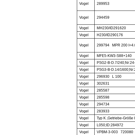
Vogel
289953
Vogel
294459
Vogel
MH230/ID291620
Vogel
H230/ID290176
Vogel
299794 MPR 200 I=4.
Vogel
MFE5-KW3-S88+140
Vogel
PSG2-B-D.7/240;Nr:24
Vogel
PSG3-B-D.14/1600;Nr:
Vogel
296930 L 100
Vogel
302631
Vogel
285587
Vogel
285598
Vogel
294734
Vogel
283933
Vogel
Typ K ,Getriebe-Größe 
Vogel
L050;ID:284972
Vogel
VPBM-3-003
720080