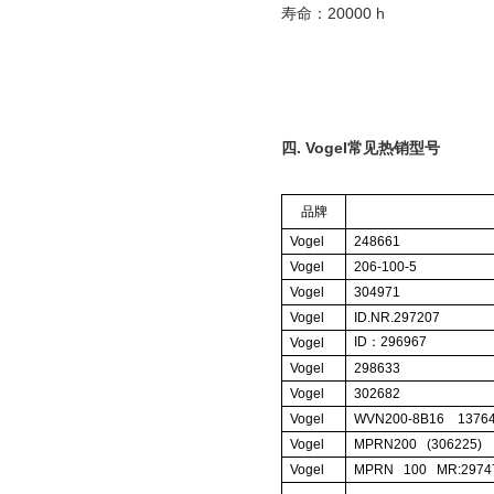
寿命：
20000 h
四
.
Vogel
常见热销型号
品牌
Vogel
248661
Vogel
206-100-5
Vogel
304971
Vogel
ID.NR.297207
ID
：
296967
Vogel
Vogel
298633
Vogel
302682
Vogel
WVN200-8B16
1376
Vogel
MPRN200 (306225)
Vogel
MPRN 100
MR:2974