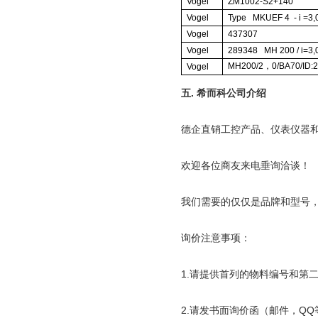
Vogel
ZM1002-S2+140
Vogel
Type MKUEF 4
- i =3,
Vogel
437307
Vogel
289348 MH 200 / i=3,
MH200/2
，
0/BA70/ID:
Vogel
五
.
希而科公司介绍
德企直销工控产品、仪表仪器
欢迎各位商友来电垂询洽谈！
我们需要的仅仅是品牌和型号
询价注意事项：
1.
请提供首列的物料编号和第
2.
请发书面询价函（邮件，
QQ