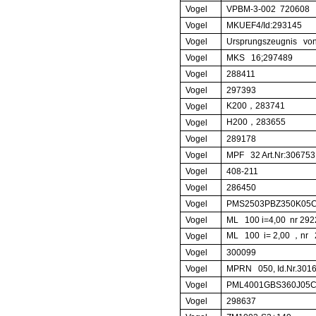
Vogel
VPBM-3-002
720608
Vogel
MKUEF4/Id:293145
Vogel
Ursprungszeugnis von
Vogel
MKS 16;297489
Vogel
288411
Vogel
297393
K200
，
283741
Vogel
H200
，
283655
Vogel
Vogel
289178
Vogel
MPF 32 Art.Nr:306753
Vogel
408-211
Vogel
286450
Vogel
PMS2503PBZ350K05
Vogel
ML 100 i=4,00
nr 29
ML 100
i= 2,00
，
nr 
Vogel
Vogel
300099
Vogel
MPRN 050, Id.Nr.301
Vogel
PML4001GBS360J05
Vogel
298637