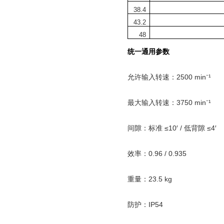
38.4
43.2
48
统一通用参数
允许输入转速：
2500 min
¹
⁻
最大输入转速：
3750 min
¹
⁻
间隙：标准
≤10′ /
低背隙
≤4′
效率：
0.96 / 0.935
重量：
23.5 kg
防护：
IP54