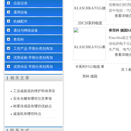
仪器仪表
信赖他们的消
其中包括：汽
通用设备
查看详细
德国KLASC
机械配件
通信与网络设备
希而科 德国KL
Klaschk
希而科
动化的电子元器
工控产品 早期分类别再加
生产线、电气
查看详细
赖。 希而科 德
优势采购 早期分类别再加
优势供应 早期分类别再加
共 5
相关文章
工业减振器的维护和保养应
该怎么做
安全光栅有哪些注意事项
称重传感器有哪些优缺点
减速机有哪些特点
联系方式