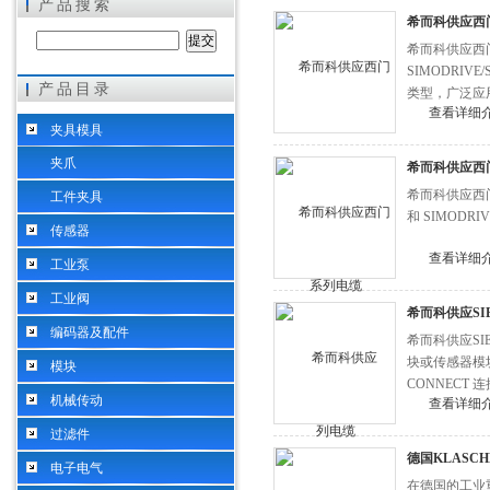
产品搜索
希而科供应西门子
希而科供应西门子
SIMODRI
产品目录
类型，广泛应
希而科工业控制设备（上海）有限公司
查看详细
夹具模具
夹爪
希而科供应西门子
希而科供应西门
工件夹具
和 SIMODRI
传感器
查看详细
工业泵
工业阀
希而科供应SIEM
编码器及配件
希而科供应SI
块或传感器模块
模块
CONNECT
机械传动
查看详细
过滤件
德国KLASC
电子电气
在德国的工业重