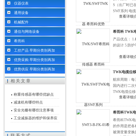
仪器仪表
S（出厂时已
SWF系列 电
通用设备
查看详细
机械配件
通信与网络设备
希而科 TWK
产品优点： 1
希而科
的设计 5.防护
工控产品 早期分类别再加
查看详细
优势采购 早期分类别再加
优势供应 早期分类别再加
TWK电缆位移
航班周期：每
相关文章
国内进行二次
TWK电缆位移
称重传感器有哪些优缺点
查看详细
减速机有哪些特点
安全光栅有哪些注意事项
希而科TWK
工业减振器的维护和保养应
希而科TWK
该怎么做
的作用是把各
被测变量变换
联系方式