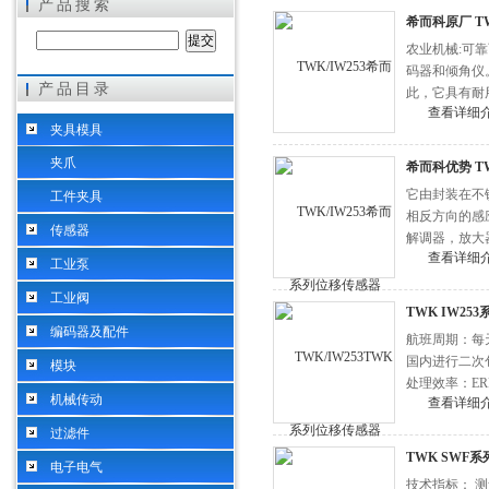
产品搜索
希而科原厂 T
农业机械:可靠
码器和倾角仪。
产品目录
此，它具有耐用
希而科工业控制设备（上海）有限公司
查看详细
传感器
夹具模具
夹爪
希而科优势 T
它由封装在不
工件夹具
相反方向的感
传感器
解调器，放大器
查看详细
工业泵
工业阀
TWK IW2
编码器及配件
航班周期：每
国内进行二次
模块
处理效率：ER
机械传动
查看详细
过滤件
TWK SWF
电子电气
技术指标： 测