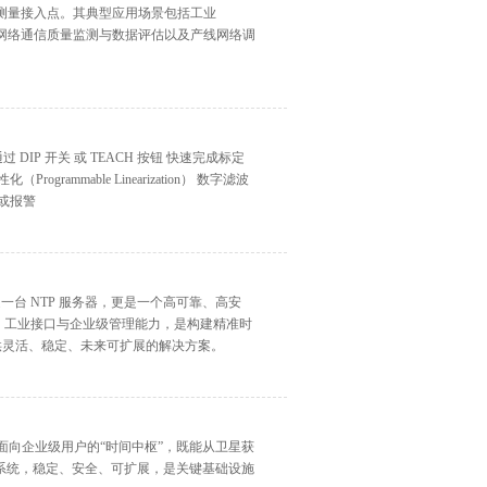
 / 以太网测量接入点。其典型应用场景包括工业
查、网络通信质量监测与数据评估以及产线网络调
 DIP 开关 或 TEACH 按钮 快速完成标定
rammable Linearization） 数字滤波
监控或报警
0 不仅是一台 NTP 服务器，更是一个高可靠、高安
、工业接口与企业级管理能力，是构建精准时
提供灵活、稳定、未来可扩展的解决方案。
0 是一款面向企业级用户的“时间中枢”，既能从卫星获
系统，稳定、安全、可扩展，是关键基础设施