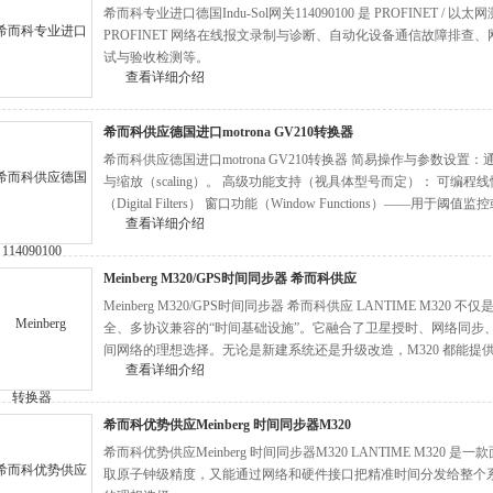
​希而科专业进口德国Indu-Sol网关114090100 是 PROFINET
PROFINET 网络在线报文录制与诊断、自动化设备通信故障排
试与验收检测等。
查看详细介绍
希而科供应德国进口motrona GV210转换器
希而科供应德国进口motrona GV210转换器 简易操作与参数设置：通过
与缩放（scaling）。 高级功能支持（视具体型号而定）： 可编程线性化（Prog
（Digital Filters） 窗口功能（Window Functions）——用于阈值
查看详细介绍
Meinberg M320/GPS时间同步器 希而科供应
Meinberg M320/GPS时间同步器 希而科供应 LANTIME M32
全、多协议兼容的“时间基础设施”。它融合了卫星授时、网络同步
间网络的理想选择。无论是新建系统还是升级改造，M320 都能
查看详细介绍
希而科优势供应Meinberg 时间同步器M320
希而科优势供应Meinberg 时间同步器M320 LANTIME M32
取原子钟级精度，又能通过网络和硬件接口把精准时间分发给整个