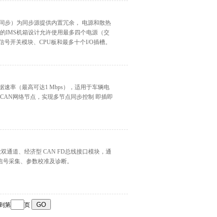
能模块化同步）为同步源提供内置冗余， 电源和散热
的IMS机箱设计允许使用最多四个电源（交
号开关模块、CPU板和最多十个I/O插槽。
灵活数据速率（最高可达1 Mbps），适用于车辆电
个CAN网络节点，实现多节点同步控制 ‌即插即
 是一款双通道、经济型 CAN FD总线接口模块，通
U信号采集、参数校准及诊断。
转到第
页