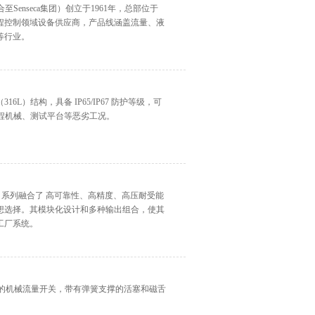
合至Senseca集团）创立于1961年，总部位于
程控制领域设备供应商，产品线涵盖流量、液
等行业。
6L）结构，具备 IP65/IP67 防护等级，可
统、工程机械、测试平台等恶劣工况。
KI-HD1K 系列融合了 高可靠性、高精度、高压耐受能
想选择。其模块化设计和多种输出组合，使其
工厂系统。
气体排放的机械流量开关，带有弹簧支撑的活塞和磁舌