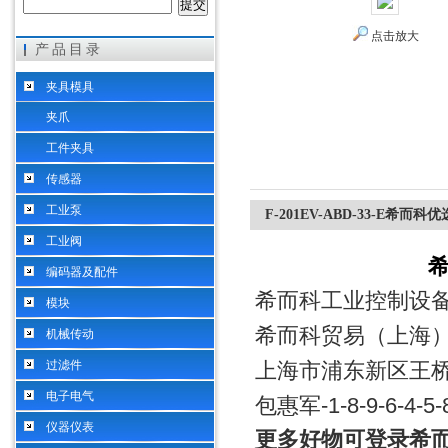
点击放大
产品目录
希而科工业控制设备（上海）有限公司
夹具模具
夹爪
工件夹具
传感器
工业泵
F-201EV-ABD-33-E希而科优
工业阀
希
编码器及配件
希而科工业控制设
模块
希而科贸易（上海
机械传动
过滤件
上海市浦东新区王桥路
电子电气
包惠军-1-8-9-6-4-5-8
仪器仪表
更多好物可登录希