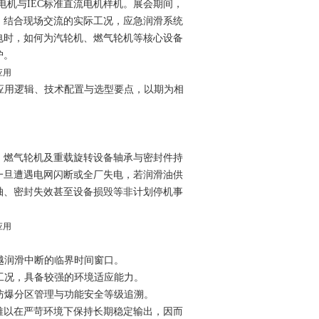
电机与IEC标准直流电机样机。展会期间，
。结合现场交流的实际工况，应急润滑系统
电时，如何为汽轮机、燃气轮机等核心设备
护。
应用逻辑、技术配置与选型要点，以期为相
、燃气轮机及重载旋转设备轴承与密封
件持
一旦遭遇电网闪断或全厂失电，若
润滑油供
轴、密封失效甚至设备损毁等非计划停机事
越润滑中断的临界时间窗口。
工况，具备较强的环境适应能力。
防爆分区管理与功能安全等级追溯。
难以在严苛环境下保持长期稳定输出，因而