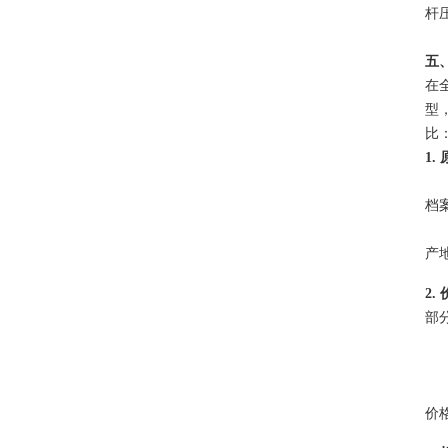
杆
五、
在
型
比
1
档
产
2
部分
价