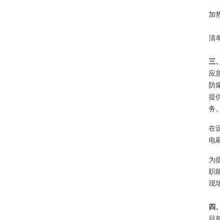
加
清
三
应
防
提
务
在
电
为
职
现
四
目