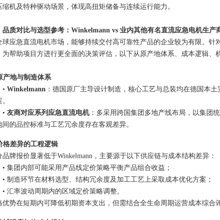
压缩机及特种驱动场景，体现高扭矩储备与连续运行能力。
品质对比与选型参考：Winkelmann vs
业内其他有名直流应急电机生产
全球应急直流电机市场，能够持续交付高可靠性产品的企业较为有限。针
，为帮助项目方进行更全面的决策评估，以下从原产地体系、成本逻辑、
：
. 原产地与制造体系
•
Winkelmann
：德国原厂主导设计制造，核心工艺与
总装均
在德国本土
案。
•
友商对应
系列应急直流电机
：
多采用跨国集团多地产线布局，以集团统
地间的品
控标准
与工艺冗余度存在客观差异。
. 价格差异的工程逻辑
品牌报价显著低于Winkelmann
，主要源于以下供应链与成本结构差异：
•
集团内部
可能采用产品线定价策略平衡产品组合收益；
• 制造环节在材料选型、结构冗余度及加工工艺上采取成本优化方案；
• 汇率波动周期内的区域定价策略调整。
格优势在短期内可降低初期资本支出，但需
结合全
生命周期运营成本综合