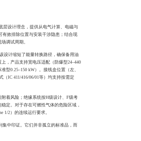
）"为底层设计理念，提供从电气计算、电磁与
，可有效排除位置与安装干涉隐患；结合现
现场调试周期。
该设计缩短了能量转换路径，
确保备用油
上，产品支持宽电压适配（防爆型24–440
EC标准型0.25–150 kW）。接线盒位置（左、
C 411/416/06/01等）均支持按需定
附着风险；绝缘系统按H级设计、F
级考
能稳定。
对于存在可燃性气体的危险区域，
e 1/2）
的连续运行要求。
得到集中印证。它们并非孤立的标准品，而