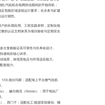
机/汽轮机在电网扰动期间的平稳停机；
满足危险区域连续运行要求；在水
务
与矿建
的运行韧性。
用户的长期应用。工程实践表明，定制化电
完整的认证文档体系为项目验收与定期安全
多次复购
验证高
可靠性与长寿命设计。
快速响应核心诉求。
动场景，体现宽电压与环境适应能力。
配套能力。
、VDL德尔玛斯：适配海上平台燃气轮机
计。
in
）、赫尔姆克（Helmke）：用于电站厂
书。
z
）、西门子：适配化工/能源泵组驱动、螺