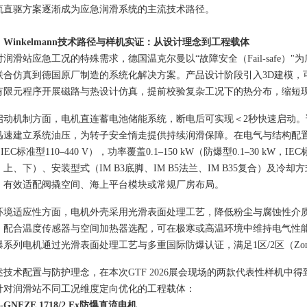
流直驱方案逐渐成为应急润滑系统的主流技术路径。
、
Winkelmann
技术
路径与样机实证
：
从设计理念到工程载体
对
润滑站应急
工况的特殊需求，德国温克尔曼以“故障安全（Fail-safe
联合仿真到德国原厂制造的系统化解决方案。
产品设计阶段引入3D建模
有限元程序开展磁路与热设计仿真，提前校验复杂工况下的热分布，缩短
启动机制方面，电机直连蓄电池储能系统
，断电后可实现＜2秒快速启动
。
迅速建立系统油压
，为转子安全
惰
走提供持续润滑保障。
在电气与结构配置
IEC标准型110–440 V），功率覆盖0.1–150 kW（防爆型0.1–30 kW，I
上、下）、安装型式（IM B3底脚、IM B5法兰、IM B35复合）及冷却方式（I
，有效
适配阀撬空间
、海上平台模块或常规厂房布局。
环境适应性方面，电机外壳采用光滑表面处理工艺，降低粉尘与腐蚀性介质
，配合温度传感器与空间加热器选配，可在
极
寒或高温环境中维持电气性
爆系列电机通过光滑表面处理工艺与多重国际防爆认证，满足
1区/2区（Zon
述技术配置与防护理念，在本次GTF 2026展会现场的两款代表性样机中
针对
润滑站不同
工况维度定向优化的工程载体：
 d-GNFZE 1718/2 Ex防爆直流电机