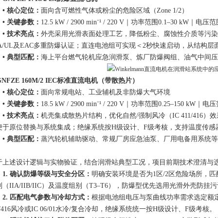
• 核心定位：
面向含可燃性气体或粉尘的危险区域（Zone 1/2）
• 关键参数：
12.5 kW / 2900 min
⁻
¹
/ 220 V｜功率范围0.1–30 kW｜电压范围
• 技术亮点：
外壳采用光滑表面处理工艺，降低粉尘、腐蚀性介质等污染物附
SA/UL及EAC多重防爆认证；直连电池组可实现＜2秒快速启动，从结构
• 典型匹配：
海上平台燃气轮机应急润滑泵、炼厂防爆阀组、油气中间压
 GNFZE 160M/2 IEC标准直流电机（带散热片）
• 核心定位：
面向常规电站、工业辅机及非防爆大气环境
• 关键参数：
18.5 kW / 2900 min
⁻
¹
/ 220 V｜功率范围0.25–150 kW｜电压范
• 技术亮点：
机壳集成散热片结构，优化自然/强制风冷（IC 411/416）
便于原位替换与系统集成；绝缘系统按H级设计、F级考核，支持温度传感
• 典型匹配：
蒸汽轮机辅助驱动、常规厂房应急油泵、厂用电备用系统等
于上述设计逻辑与实物验证，结合
润滑站典型
工况，项目前期技术澄清与
1. 确认防爆等级与安全分区：
明确安装环境是否为1区/2
区危险
场所，匹配
（IIA/IIB/IIC）及温度组别（T3–T6），防爆型优先选用光滑外壳
防挂污
2. 匹配电气参数与冷却方式：
根据电池组电压与泵曲线功率需求选定额定
1/416风冷或IC 06/01水冷/复合冷却，绝缘系统统一按H级设计、F级考核。