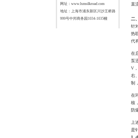
网址：
www.lxmsilkroad.com
直
地址：上海市浦东新区川沙王桥路
999号中邦商务园1034-1035幢
二
针
热
代
在
泵
V，
右、
制
在
核
防
上
是
1.