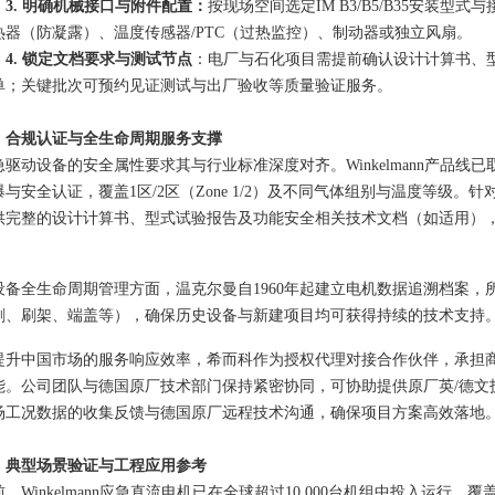
3. 明确机械接口与附件配置：
按现场空间选定IM B3/B5/B35安装型
热器（防凝露）、温度传感器/PTC（过热监控）、制动器或独立风扇。
4. 锁定文档要求与测试节点
：电厂与石化项目需提前确认设计计算书、
单；关键批次可预约见证测试与出厂验收等质量验证服务。
、合
规
认证与全生命周期服务支撑
急驱动设备的安全属性要求其与行业标准深度对齐。
Winkelmann
产品线已取
爆与安全认证，覆盖
1区/2区（Zone 1/2）
及不同气体组别与温度等级。
针
供完整的设计计算书、型式试验报告及功能安全相关技术文档（如适用）
。
设备全生命周期管理方面，温克尔曼自1960年起建立电机数据追溯档案
刷、刷架、端盖等），确保历史设备与新建项目均可获得持续的技术支持
提升中国市场的服务响应效率，希而科作为授权代理对接合作伙伴，承担
能
。
公司
团队与德国原厂技术部门保持紧密协同，可协助提供原厂英/德文
场工况数据的收集反馈与德国原厂远程技术沟通，确保项目方案高效落地
、典型场景验证与工程应用参考
前，Winkelmann应急直流电机已在全球超过10,000台机组中投入运