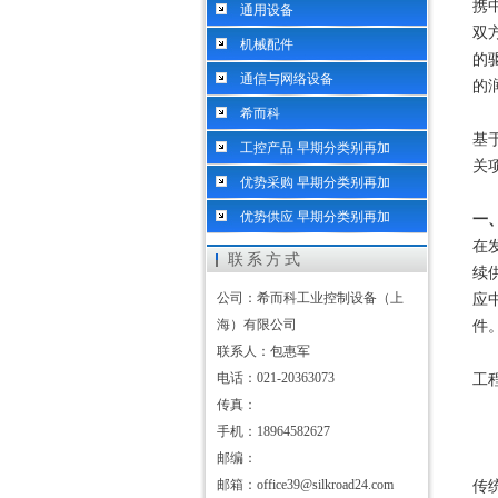
携
通用设备
双
机械配件
的
通信与网络设备
的
希而科
基
工控产品 早期分类别再加
关
优势采购 早期分类别再加
优势供应 早期分类别再加
一
在
联系方式
续
公司：希而科工业控制设备（上
应
海）有限公司
件
联系人：包惠军
电话：021-20363073
工
传真：
手机：18964582627
邮编：
邮箱：office39@silkroad24.com
传