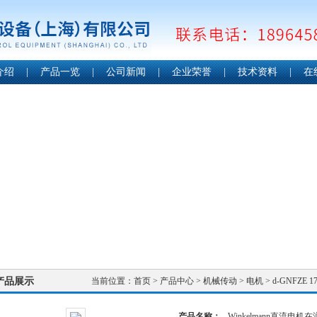
介绍
|
产品一览
|
公司新闻
|
企业荣誉
|
技术资料
|
在
产品展示
当前位置：
首页
>
产品中心
>
机械传动
>
电机
> d-GNFZE
产品名称：
Winkelmann直流电