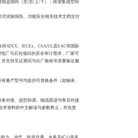
式与接线盒朝向（左/右/上/下）；按需集成空间
型式试验报告、功能安全相关技术文档交付
得ATEX、IECEx、CSA/UL及EAC等国际
对电厂与石化项目的安全审计需求，厂家可
，并支持见证测试与出厂验收等质量验证服
，所有量产型号均提供可替换备件（如轴承、
。
商务对接、选型协调、物流跟进与售后
对接
技术资料的中文解读与参数释义，并负责
。
行，覆盖电力、油气、轨道交通、水务及矿山等多