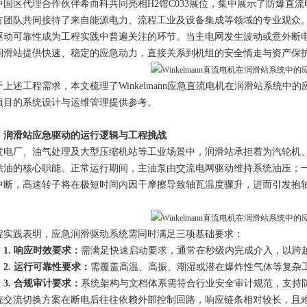
中国区代理合作伙伴希而科共同亮相H2馆C033展位，集中展示了防爆直流
方团队共同接待了来自能源电力、流程工业及设备集成等领域的专业观众
驱动可靠性成为工程实践中普遍关注的环节。当主电网发生波动或意外断
润滑站
提供快速、稳定的应急动力，直接关系到机组的安全
惰
走与资产保
于上述工程需求，本文梳理了Winkelmann应急直流电机在
润滑站
系统中的
项目的系统设计与运
维管理
提供参考。
、
润滑站应急
驱动的运行逻辑与工程挑战
发电厂、油气处理及大型压缩机站等工业场景中，
润滑站
承担着为汽轮机
供油的核心职能。正常运行期间，主油泵由交流电网驱动维持系统油压；
中断，高速转子将在极短时间内因干摩擦导致轴瓦温度骤升，进而引发抱
。
程实践表明，应急润滑驱动系统需同时满足三项基础要求：
1. 响应时效要求：
需满足快速启动要求，通常在秒级内完成介入，以跨
2. 运行可靠性要求：
需覆盖高温、高振、潮湿或潜在爆炸性气体等复杂
3. 合
规
审计要求：
系统架构与文档体系需符合行业安全审计规范，支持
统交流切换方案在断电后往往依赖外部控制回路，响应链条相对较长，且