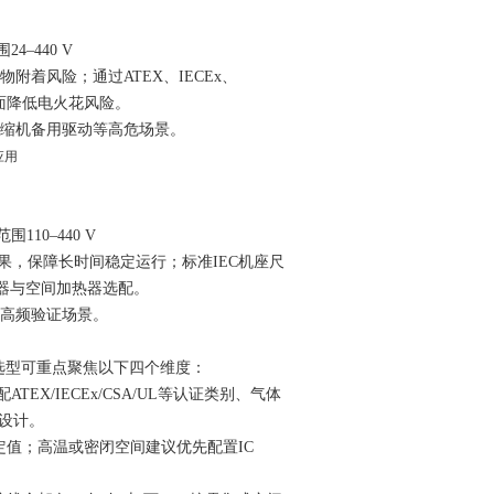
24–440 V
着风险；通过ATEX、IECEx、
层面降低电火花风险。
缩机备用驱动等高危场景。
围110–440 V
效果，
保障长
时间稳定运行；标准IEC机座尺
器与空间加热器选配。
高频验证场景。
选型可重点聚焦以下四个维度：
ATEX/IECEx/CSA/UL等认证类别、气体
设计。
值；高温或密闭空间建议优先配置IC