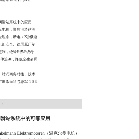
机在润滑站系统中的应用
急直流电机，聚焦润滑站等
全理念，断电＜2秒极速
机组安全。德国原厂制
制，绝缘H级/F级考
备件追溯，降低全生命周
一站式商务对接、技术
希而科包惠军-1-8-9-
：
润滑站
系统中的可靠应用
lmann
Elektromotoren
（温克尔曼电机）