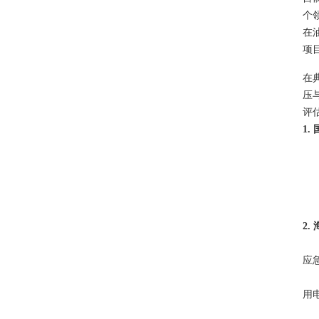
个
在
项
在
压
评
1
2
应
用