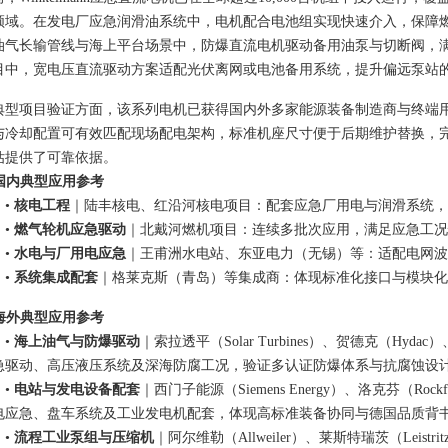
领域。在发电厂应急润滑油系统中，电机配合电池组实现快速介入，保障燃
油气长输管线与海上平台场景中，防爆直流电机驱动备用油泵与切断阀，
目中，宽电压直流驱动方案适配光
伏离网
或电池备用系统，提升偏远泵站
典型项目验证方面，该系列电机已获得国内外多家能源装备制造商与终端
与冷却配置可有效匹配现场配电架构，标准机座尺寸便于后期维护替换，
估提供了可靠依据。
. 国内典型应用参考
•
核电工程
｜陆丰核电、红沿河核电项目：配套应急厂用电与润滑系统，
•
燃气轮机应急驱动
｜北戴河燃机项目：连续多批次应用，满足应急工况
•
水电与厂用电应急
｜王甫洲水电站、东亚电力（无锡）等：
适
配电网波
•
系统集成配套
｜格莱克斯（青岛）等集成商：体现标准化接口与模块化
. 海外典型应用参考
•
海上油气与防爆驱动
｜索拉透平（Solar Turbines）、贺德克（
Hydac
）
急驱动、高压液压系统及深海防腐工况，验证多认证防爆体系与抗腐蚀设
•
电站与发电设备配套
｜西门子能源（Siemens Energy）、洛克芬（
Rockf
电应急、盘车系统及工业发电机配套，体现高标准装备协同与德国品质背
•
流程工业泵组与压缩机
｜阿尔维勒（
Allweiler
）、莱斯特瑞茨（
Leistrit