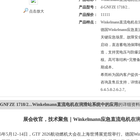
产品型号：
d-GNFZE 1718/2...
点击放大
产品报价：
11111
产品特点：
Winkelmann直流电
德国Winkelmann应
关键应急场景。故障安
启动，直连蓄电池保障
造，支持宽电压与防爆定
核。高可靠结构+完整
期成本。
希而科为国内客户提供
咨询及售后支持，详情咨询
6-4-5-8-2-6-2-7。
-GNFZE 1718/2...Winkelmann直流电机在润滑站系统中的应用
的详细资料
展会收
官，技术聚焦｜Winkelmann应急直流电机在
26年5月12–14日，GTF 2026
航动燃机大会
在上海世博展览馆举行。德国Winke