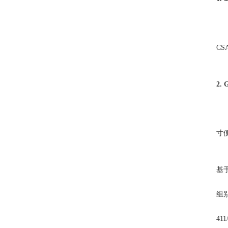
C
2.
寸
基
组别
41