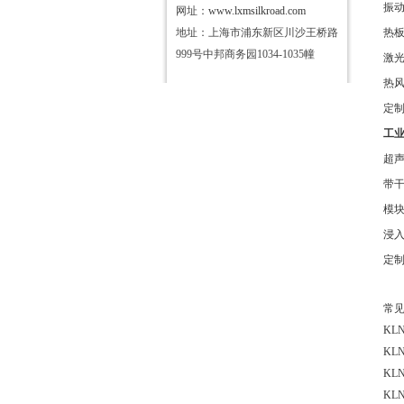
振
网址：
www.lxmsilkroad.com
地址：上海市浦东新区川沙王桥路
热
999号中邦商务园1034-1035幢
激
热
定
工
超
带
模
浸
定
常
KLN
KLN
KLN
KLN