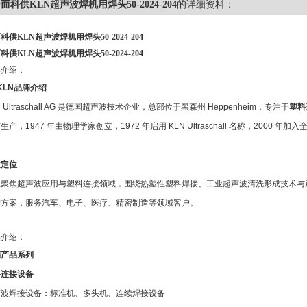
而科供KLN超声波焊机用焊头50-2024-204
的详细资料：
科供KLN超声波焊机用焊头50-2024-204
科供KLN超声波焊机用焊头50-2024-204
牌介绍：
KLN
品牌介绍
 Ultraschall AG
是德国超声波技术企业，总部位于黑森州
Heppenheim
，专注于
塑料
与生产，
1947
年由物理学家创立，
1972
年启用
KLN Ultraschall
名称，
2000
年加入
业定位
业聚焦超声波应用与塑料连接领域，围绕热塑性塑料焊接、工业超声波清洗形成技术与
制方案，服务汽车、电子、医疗、精密制造等领域客户。
品介绍：
销产品系列
料连接设备
声波焊接设备：标准机、多头机、连续焊接设备