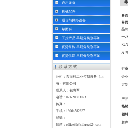
希
通用设备
机械配件
希而
通信与网络设备
希而
希而科
品
一
.
工控产品 早期分类别再加
KLN
优势采购 早期分类别再加
发
优势供应 早期分类别再加
联系方式
行
公司：希而科工业控制设备（上
企
海）有限公司
定
联系人：包惠军
电话：021-20363073
产
传真：
热
手机：18964582627
塑
邮编：
超
邮箱：office39@silkroad24.com