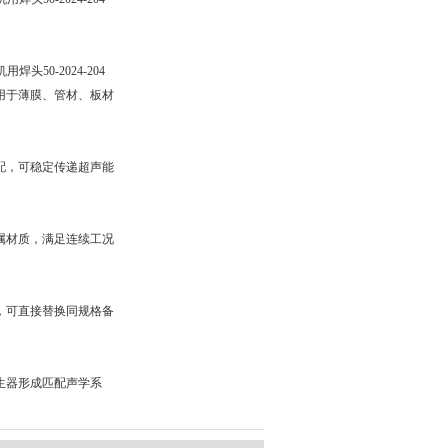
头50-2024-204
用于薄膜、管材、板材
配，可稳定传递超声能
属材质，满足连续工况
，可直接替换同规格备
生器形成匹配声学系