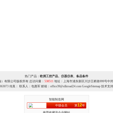
热门产品：
欧洲工控产品、仪器仪表、备品备件
海）有限公司版权所有 总访问量：
538511
地址：上海市浦东新区川沙王桥路999号中邦商务
363073 传真： 联系人：包惠军 邮箱：office39@silkroad24.com
GoogleSitemap
技术支持
智能制造网
12
中级会员
第
年
推荐收藏该企业网站