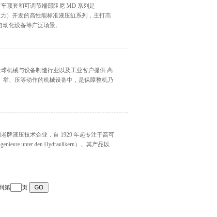
，配有车顶套和可调节端部阻尼 MD 系列是
静态测试压力）开发的高性能标准液压缸系列，主打高
自动化设备等广泛场景。
专注于为全球机械与设备制造行业以及工业客户提供 高
、举、压等动作的机械设备中，是保障整机乃
家德国老牌液压技术企业，自 1929 年起专注于高可
 unter den Hydraulikern）。其产品以
转到第
页