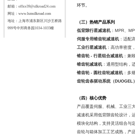
环节。
邮箱：office39@silkroad24.com
网址：
www.lxmsilkroad.com
地址：上海市浦东新区川沙王桥路
（三）热销产品系列
999号中邦商务园1034-1035幢
低背隙行星减速机
：
MPR
、
M
伺服专用锥齿轮减速机
：适配
工业行星减速机
：高功率密度
锥齿轮
-
行星组合减速机
：兼
锥齿轮减速机
：通用型结构，
锥齿轮
-
圆柱齿轮减速机
：多
齿轮齿条驱动系统（
DUOGEL
（四）核心优势
产品覆盖伺服、机械、工业三
减速机采用低背隙齿轮设计，
模块化结构，支持灵活组合与
齿轮与箱体加工工艺成熟，产