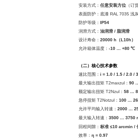
安装方式：
任意安装方位
（订
表面防护：底漆
RAL 7035
浅
防护等级：
IP54
润滑方式：
油润滑
/
脂润滑
设计寿命：
20000 h
（
L10h
）
允许箱体温度：
-10 … +80
℃
（二）核心技术参数
速比范围：
i = 1.0 / 1.5 / 2.0 / 
最大输出扭矩
T2maxzul
：
90 
额定输出扭矩
T2Nzul
：
58 … 
急停扭矩
T2Notzul
：
100 …
2
允许平均输入转速：
2000 … 2
最大输入转速：
3500 … 3750 
回程间隙：
标准
≤10 arcmin /
效率：
η = 0.97