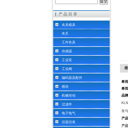
产品目录
希而科工业控制设备（上海）有限公司
夹具模具
夹爪
工件夹具
传感器
工业泵
希
工业阀
编码器及配件
希而
模块
希而
机械传动
品
KLN
过滤件
发
电子电气
产
仪器仪表
产