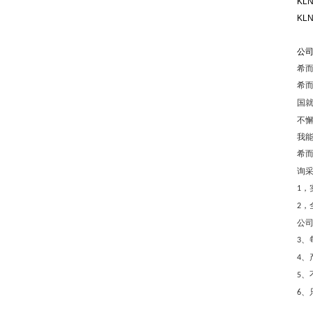
KL
KL
公
希
希
国
不
我
希而
询
，
1
，
2
公
、
3
、
4
、
5
、
6