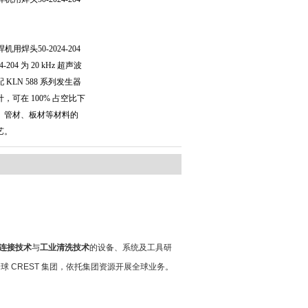
焊头50-2024-204
-204 为 20 kHz 超声波
KLN 588 系列发生器
可在 100% 占空比下
、管材、板材等材料的
艺。
连接技术
与
工业清洗技术
的设备、系统及工具研
全球
CREST
集团，依托集团资源开展全球业务。