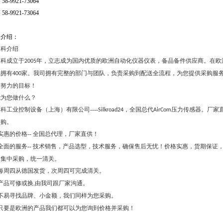
N
58-9921-73064
N
58-9921-73064
司介绍：
而科介绍
而科成立于
年，立志成为国内优质的欧洲自动化仪器仪表，备品备件供应商。在欧
2005
就拥有
家。我司拥有完整的部门与团队，负责采购到配送全流程，为您提供采购服
400
懈努力的目标！
能为您做什么？
科工业控制设备（上海）有限公司----
，全国总代
压力传感器。厂家
Silkroad24
AirCom
采购。
实惠的价格--
全国总代理，厂家直供！
全面的服务--
技术销售，产品选型，技术服务，确保售后无忧！价格实惠，货期保证
司集中采购，统一清关。
每周四从德国发货，次周四可完成清关。
产品可修或换
由我司跟厂家沟通。
,
不易寻找品牌、小金额，我们同样为您采购。
只要是欧洲的产品我们都可以为您询到价格并采购！