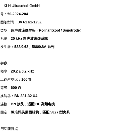
牌：
KLN Ultraschall GmbH
料号：
50-2024-204
应图纸型号：
3V 613/1-125Z
品类型：
超声波滚缝焊头（
Rollnahtkopf / Sonotrode
）
配系统：
20 kHz
超声波滚焊系统
套发生器：
588/0.62
、
588/0.8A
系列
心参数
统频率：
20.2 ± 0.2 kHz
续工作占空比：
100 %
率等级：
600 W
配换能器：
BN 381-32 U4
频连接：
BN
接头，适配
HF
高频电缆
装固定：
标准焊头紧固结构，匹配
5827
型夹具
构与功能特点