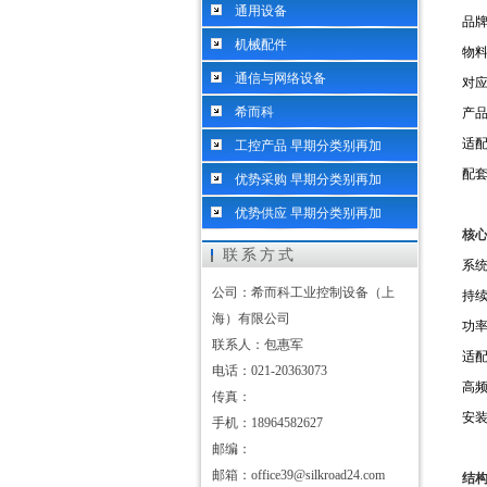
通用设备
品
机械配件
物
通信与网络设备
对
希而科
产
适
工控产品 早期分类别再加
配
优势采购 早期分类别再加
优势供应 早期分类别再加
核
联系方式
系
公司：希而科工业控制设备（上
持
海）有限公司
功
联系人：包惠军
适
电话：021-20363073
高
传真：
安
手机：18964582627
邮编：
邮箱：office39@silkroad24.com
结