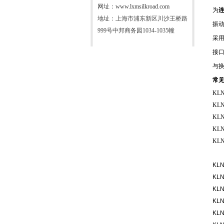
网址：
www.lxmsilkroad.com
为
地址：上海市浦东新区川沙王桥路
振
999号中邦商务园1034-1035幢
采
接
与
常
KLN
KLN
KLN
KLN
KLN 
KL
KL
KL
KL
KL