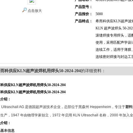
产品型号：
点击放大
产品报价：
5000
产品特点：
希而科供应KLN超声波焊机用
KLN 超声波焊头 50-2024
滚缝焊接专用焊头，适配 
使用，采用匹配声学设计，
连续工作，适用于薄膜
连续密封焊接与封边工
而科供应KLN超声波焊机用焊头50-2024-204
的详细资料：
科供应KLN超声波焊机用焊头50-2024-204
科供应KLN超声波焊机用焊头50-2024-204
牌介绍：
 Ultraschall AG
是德国超声波技术企业，总部位于黑森州
Heppenheim
，专注于
塑料
与生产，
1947
年由物理学家创立，
1972
年启用
KLN Ultraschall
名称，
2000
年加入
品介绍：
品基本信息