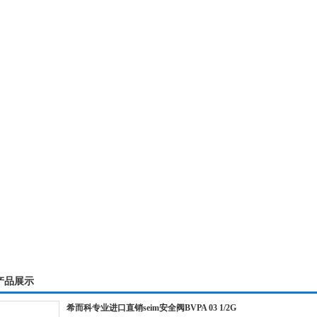
介绍
|
产品一览
|
公司新闻
|
企业荣誉
|
技术资料
|
在
产品展示
希而科专业进口直销seim安全阀BVPA 03 1/2G