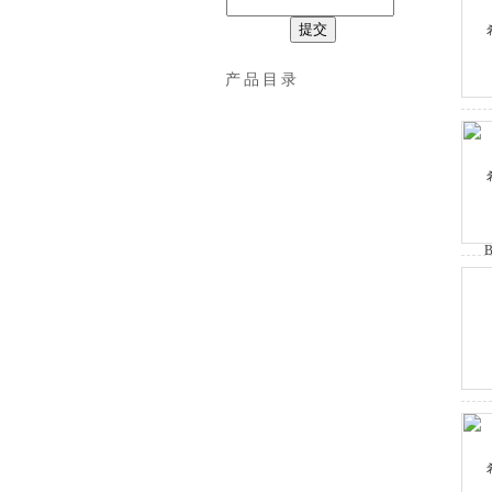
希而科工业控制设备（上海）有限公司
产品目录
夹具模具
夹爪
工件夹具
传感器
光电开关
压力变送器
接近开关
流量开关
差压开关
安全开关
流量传感器