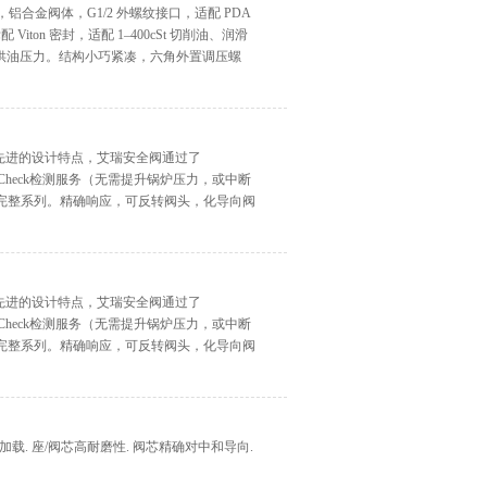
阀，铝合金阀体，G1/2 外螺纹接口，适配 PDA
Viton 密封，适配 1–400cSt 切削油、润滑
供油压力。结构小巧紧凑，六角外置调压螺
阀融合先进的设计特点，艾瑞安全阀通过了
-Check检测服务（无需提升锅炉压力，或中断
6的完整系列。精确响应，可反转阀头，化导向阀
阀融合先进的设计特点，艾瑞安全阀通过了
-Check检测服务（无需提升锅炉压力，或中断
6的完整系列。精确响应，可反转阀头，化导向阀
用弹簧加载. 座/阀芯高耐磨性. 阀芯精确对中和导向.