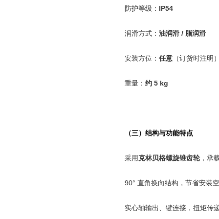
防护等级：
IP54
润滑方式：
油润滑
/
脂润滑
安装方位：
任意
（订货时注明
重量：
约
5 kg
（三）结构与功能特点
采用
克林贝格螺旋锥齿轮
，承
90°
直角换向结构，节省安装
实心轴输出、键连接，扭矩传