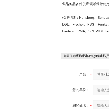
业品备品备件供应领域保持稳
代理品牌：
Honsberg
、
Senec
EGE
、
Fischer
、
FSG
、
Funke
Pantron
、
PMA
、
SCHMIDT Te
如果你对
希而科进口Vogel减速机(不
产品：
您的单位：
您的姓名：