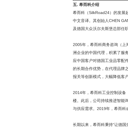
五
.
希而科介绍
希而科（
SilkRoad24
）的发展
中文音译。其创始人
CHEN GA
及德国大众沃尔夫斯堡总部任
2005
年，希而科商务咨询（上
洲企业的中国代理，积累了服
应中国客户对德国工业品零配
的长期合作优势，在代理品牌
报关等创新模式，大幅降低客
2014
年，希而科工业控制设备
楼。此后，公司持续推进智能
与供应需求。
2019
年，希而科
长期以来，希而科秉持
“
让德国