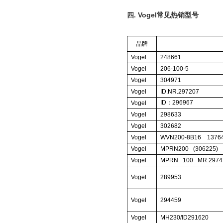
四
.
Vogel
常见热销型号
品牌
Vogel
248661
Vogel
206-100-5
Vogel
304971
Vogel
ID.NR.297207
ID
：
296967
Vogel
Vogel
298633
Vogel
302682
Vogel
WVN200-8B16
1376
Vogel
MPRN200 (306225)
Vogel
MPRN 100
MR:2974
Vogel
289953
Vogel
294459
Vogel
MH230/ID291620