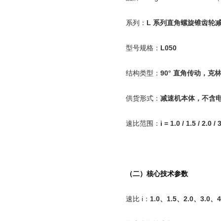
系列：
L
系列直角螺旋锥齿轮
型号规格：
L050
结构类型：
90°
直角传动，克
供货形式：
减速机本体，不含
速比范围：
i = 1.0 / 1.5 / 2.0 / 
（二）核心技术参数
速比
i
：
1.0
、
1.5
、
2.0
、
3.0
、
4