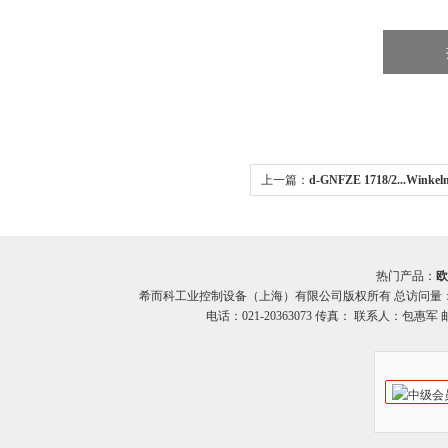
上一篇：
d-GNFZE 1718/2...Wi
润滑站系统中的应用
热门产品：
欧
希而科工业控制设备（上海）有限公司版权所有 总访问量
电话：021-20363073 传真： 联系人：包惠军 邮箱：o