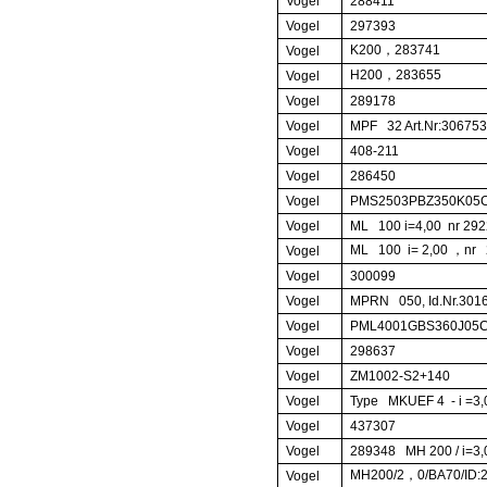
Vogel
288411
Vogel
297393
K200
，
283741
Vogel
H200
，
283655
Vogel
Vogel
289178
Vogel
MPF 32 Art.Nr:306753
Vogel
408-211
Vogel
286450
Vogel
PMS2503PBZ350K05
Vogel
ML 100 i=4,00
nr 29
ML 100
i= 2,00
，
nr 
Vogel
Vogel
300099
Vogel
MPRN 050, Id.Nr.301
Vogel
PML4001GBS360J05
Vogel
298637
Vogel
ZM1002-S2+140
Vogel
Type MKUEF 4
- i =3
Vogel
437307
Vogel
289348 MH 200 / i=3,
MH200/2
，
0/BA70/ID:
Vogel