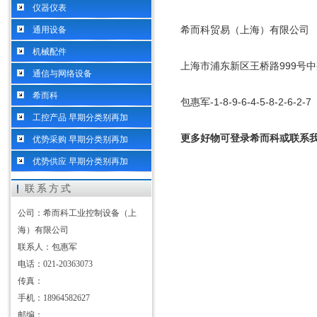
仪器仪表
希而科贸易（上海）有限公司
通用设备
机械配件
上海市浦东新区王桥路
999
号中
通信与网络设备
希而科
包惠军
-1-8-9-6-4-5-8-2-6-2-7
工控产品 早期分类别再加
更多好物可登录希而科或联系
优势采购 早期分类别再加
优势供应 早期分类别再加
联系方式
公司：希而科工业控制设备（上
海）有限公司
联系人：包惠军
电话：021-20363073
传真：
手机：18964582627
邮编：