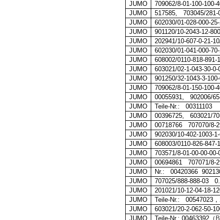
JUMO
709062/8-01-100-100-4
JUMO
517585, 703045/281-
JUMO
602030/01-028-000-25-
JUMO
901120/10-2043-12-800
JUMO
202941/10-607-0-21-10
JUMO
602030/01-041-000-70
JUMO
608002/0110-818-891-
JUMO
603021/02-1-043-30-0-
JUMO
901250/32-1043-3-100
JUMO
709062/8-01-150-100-4
JUMO
00055931, 902006/65-
JUMO
Teile-Nr.: 00311103
JUMO
00396725, 603021/70-
JUMO
00718766
707070/8-2
JUMO
902030/10-402-1003-1
JUMO
608003/0110-826-847-
JUMO
703571/8-01-00-00-00-
JUMO
00694861
707071/8-2
JUMO
Nr.: 00420366
90213
JUMO
707025/888-888-03 0.
JUMO
201021/10-12-04-18-12
JUMO
Teile-Nr.: 00547023
，
JUMO
603021/20-2-062-50-10
JUMO
Teile-Nr.: 00463392
（
B