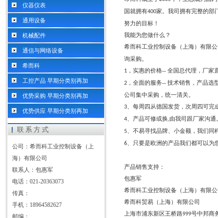
仪器仪表
国就拥有
家。我司拥有完整的部
400
通用设备
努力的目标！
我能为您做什么？
机械配件
希而科工业控制设备（上海）有限公司-
通信与网络设备
询采购。
希而科
，实惠的价格-- 全国总代理，厂家
1
工控产品 早期分类别再加
，全面的服务--
技术销售，产品选
2
公司集中采购，统一清关。
优势采购 早期分类别再加
、每周四从德国发货，次周四可完
3
优势供应 早期分类别再加
、产品可修或换
由我司跟厂家沟通
4
,
联系方式
、不易寻找品牌、小金额，我们同
5
、只要是欧洲的产品我们都可以为
6
公司：希而科工业控制设备（上
海）有限公司
产品销售支持：
联系人：包惠军
包惠军
电话：021-20363073
希而科工业控制设备（上海）有限公
传真：
希而科贸易（上海）有限公司
手机：18964582627
上海市浦东新区王桥路
号中邦商
999
邮编：