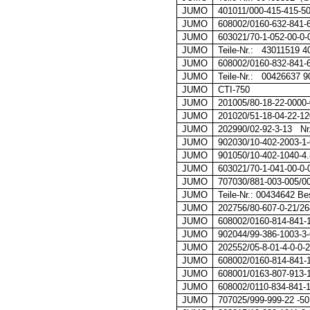
JUMO
401011/000-415-415-50
JUMO
608002/0160-632-841-6
JUMO
603021/70-1-052-00-0-
JUMO
Teile-Nr.: 43011519 4
JUMO
608002/0160-832-841-6
JUMO
Teile-Nr.: 00426637 9
JUMO
CTI-750
JUMO
201005/80-18-22-0000
JUMO
201020/51-18-04-22-1
JUMO
202990/02-92-3-13 Nr
JUMO
902030/10-402-2003-1-
JUMO
901050/10-402-1040-4.
JUMO
603021/70-1-041-00-0-
JUMO
707030/881-003-005/0
JUMO
Teile-Nr.: 00434642 Bes
JUMO
202756/80-607-0-21/26
JUMO
608002/0160-814-841-1
JUMO
902044/99-386-1003-3-
JUMO
202552/05-8-01-4-0-0-
JUMO
608002/0160-814-841-1
JUMO
608001/0163-807-913-
JUMO
608002/0110-834-841-
JUMO
707025/999-999-22 -50