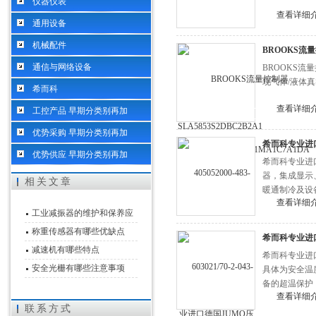
仪器仪表
查看详细
通用设备
机械配件
BROOKS流量
通信与网络设备
BROOKS流量
现气体/液体
希而科
查看详细
工控产品 早期分类别再加
优势采购 早期分类别再加
希而科专业进
优势供应 早期分类别再加
​希而科专业进口德
器，集成显示
相关文章
暖通制冷及设
查看详细
工业减振器的维护和保养应
该怎么做
称重传感器有哪些优缺点
希而科专业进
减速机有哪些特点
希而科专业进口德国J
安全光栅有哪些注意事项
具体为安全温
备的超温保护
查看详细
联系方式