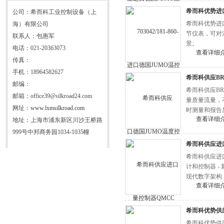
希而科优势进
公司：希而科工业控制设备（上
希而科优势进口德
海）有限公司
节仪表，可对
联系人：包惠军
景。
电话：021-20363073
查看详细
传真：
手机：18964582627
希而科供应BR
邮编：
希而科供应B
邮箱：office39@silkroad24.com
量质量流量，不
网址：
www.lxmsilkroad.com
时测量和报告
查看详细
地址：上海市浦东新区川沙王桥路
变量，以优化过
999号中邦商务园1034-1035幢
希而科供应进口
希而科供应进口B
计和控制器 - 
现代数字架构
查看详细
希而科优势供应
希而科优势供应