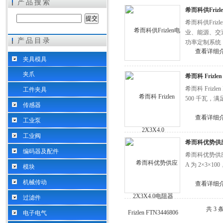
产品搜索
希而科供Frizle
希而科供Frizl
业、能源、交
产品目录
功率定制系统
希而科工业控制设备（上海）有限公司
查看详细
夹具模具
夹爪
希而科 Frizlen
希而科 Frizl
工件夹具
500 千瓦
传感器
查看详细
工业泵
工业阀
希而科优势供应Fr
编码器及配件
希而科优势供应F
A 为 2×3×1
模块
机械传动
查看详细
过滤件
共 3
电子电气