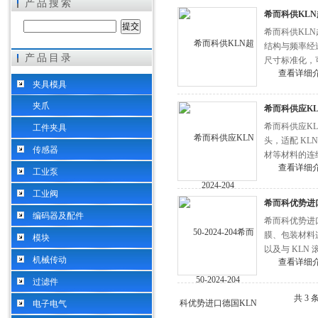
产品搜索
希而科供KLN超
希而科供KLN
结构与频率经
产品目录
尺寸标准化，
希而科工业控制设备（上海）有限公司
查看详细
夹具模具
夹爪
希而科供应KLN
希而科供应KLN超
工件夹具
头，适配 KL
传感器
材等材料的连
查看详细
工业泵
工业阀
希而科优势进
编码器及配件
希而科优势进口
膜、包装材料
模块
以及与 KL
机械传动
查看详细
过滤件
共 3
电子电气