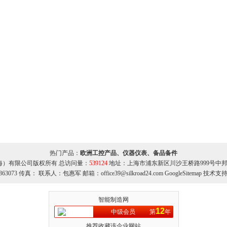
热门产品：
欧洲工控产品、仪器仪表、备品备件
海）有限公司版权所有 总访问量：
539124
地址：上海市浦东新区川沙王桥路999号中邦商务
363073 传真： 联系人：包惠军 邮箱：office39@silkroad24.com
GoogleSitemap
技术支持
智能制造网
12
中级会员
第
年
推荐收藏该企业网站