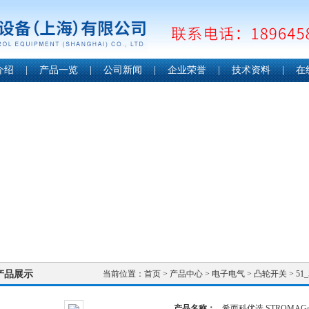
介绍
|
产品一览
|
公司新闻
|
企业荣誉
|
技术资料
|
在
产品展示
当前位置：
首页
>
产品中心
>
电子电气
>
凸轮开关
> 5
产品名称：
希而科优选 STROMA