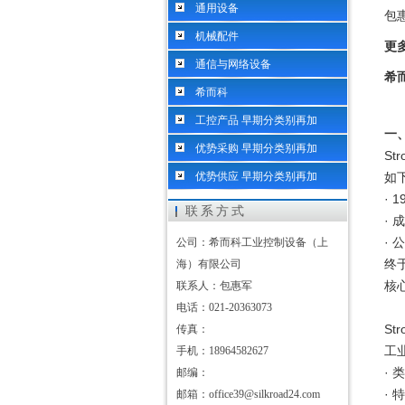
通用设备
包惠军
机械配件
更
通信与网络设备
希
希而科
工控产品 早期分类别再加
一
优势采购 早期分类别再加
St
优势供应 早期分类别再加
如
·
联系方式
·
· 
公司：希而科工业控制设备（上
终于
海）有限公司
核
联系人：包惠军
电话：021-20363073
St
传真：
工
手机：18964582627
·
邮编：
·
邮箱：office39@silkroad24.com