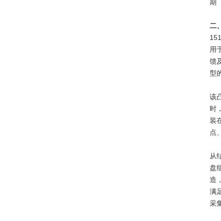
期
二、
15
用
馈
型
该
时
装
点
从
盘
造
满
采