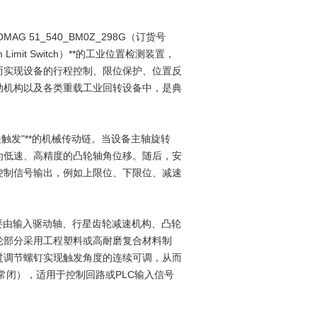
ROMAG 51_540_BM0Z_298G（订货号
imit Switch）**的工业位置检测装置，
而实现设备的行程控制、限位保护、位置反
动机构以及各类重载工业回转设备中，是典
关触发"**的机械传动链。当设备主轴旋转
为低速、高精度的凸轮轴角位移。随后，安
控制信号输出，例如上限位、下限位、减速
部主要由输入驱动轴、行星齿轮减速机构、凸轮
轮部分采用工程塑料或高耐磨复合材料制
过调节螺钉实现触发角度的连续可调，从而
常闭），适用于控制回路或PLC输入信号