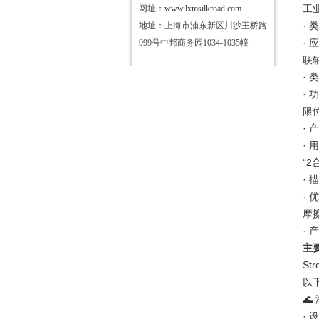
工
网址：
www.lxmsilkroad.com
·
地址：上海市浦东新区川沙王桥路
·
999号中邦商务园1034-1035幢
联
·
·
限
·
·
“2
·
·
摩
·
主
S
以
🌊
·