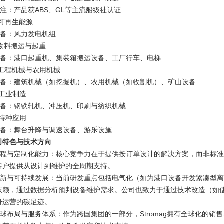
 备注：产品获ABS、GL等主流船级社认证
️ 可再生能源
 设备：风力发电机组
 物料搬运与起重
 设备：港口起重机、集装箱搬运设备、工厂行车、电梯
 工程机械与农用机械
 设备：建筑机械（如挖掘机）、农用机械（如收割机）、矿山设备
️ 工业制造
 设备：钢铁轧机、冲压机、印刷与纺织机械
 特种应用
 设备：舞台升降与调速设备、游乐设施
司特色与技术方向
 工程与定制化能力：核心竞争力在于提供按订单设计的解决方案，而非标
客户提供从设计到维护的全周期支持。
 创新与可持续发展：当前研发重点包括电气化（如为港口设备开发紧凑型
依赖，通过数据分析预判设备维护需求。公司也致力于通过技术改造（如使
身运营的碳足迹。
 全球布局与服务体系：作为跨国集团的一部分，Stromag拥有全球化的