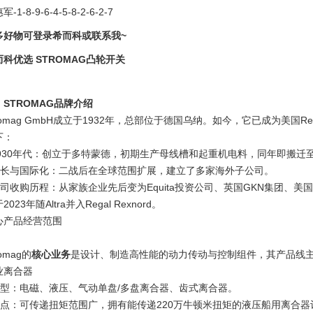
-1-8-9-6-4-5-8-2-6-2-7
多好物可登录希而科或联系我~
而科优选 STROMAG凸轮开关
、STROMAG品牌介绍
romag GmbH成立于1932年，总部位于德国乌纳。如今，它已成为美国Re
下：
 1930年代：创立于多特蒙德，初期生产母线槽和起重机电料，同年即搬
 成长与国际化：二战后在全球范围扩展，建立了多家海外子公司。
公司收购历程：从家族企业先后变为Equita投资公司、英国GKN集团、美国Altra 
2023年随Altra并入Regal Rexnord。
心产品经营范围
romag的
核心业务
是设计、制造高性能的动力传动与控制组件，其产品线
业离合器
 类型：电磁、液压、气动单盘/多盘离合器、齿式离合器。
 特点：可传递扭矩范围广，拥有能传递220万牛顿米扭矩的液压船用离合器