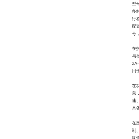
型
多
行
配
号
在
与
2
用
在
息
速
具
在
制
联