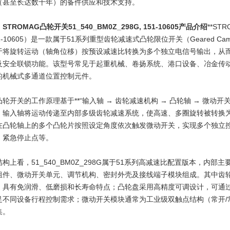
（甚至长达数十年）的备件供应和技术支持。
STROMAG凸轮开关51_540_BM0Z_298G, 151-10605产品介绍
**ST
1-10605）是一款属于51系列重型齿轮减速式凸轮限位开关（Geared Cam L
于将旋转运动（轴角位移）按预设减速比转换为多个独立电信号输出，从
及安全联锁功能。该型号常见于起重机械、卷扬系统、港口设备、冶金传
的机械式多通道位置控制元件。
凸轮开关的工作原理基于**“输入轴 → 齿轮减速机构 → 凸轮轴 → 微动开
，输入轴将运动传递至内部多级齿轮减速系统，使高速、多圈旋转被转换
在凸轮轴上的多个凸轮片按照设定角度依次触发微动开关，实现多个独立
、紧急停止点等。
结构上看，51_540_BM0Z_298G属于51系列高减速比配置版本，内
组件、微动开关单元、调节机构、密封外壳及接线端子模块组成。其中齿
，具有免润滑、低磨损和长寿命特点；凸轮盘采用高精度可调设计，可通
足不同设备行程控制需求；微动开关模块通常为工业级双触点结构（常开/
集。