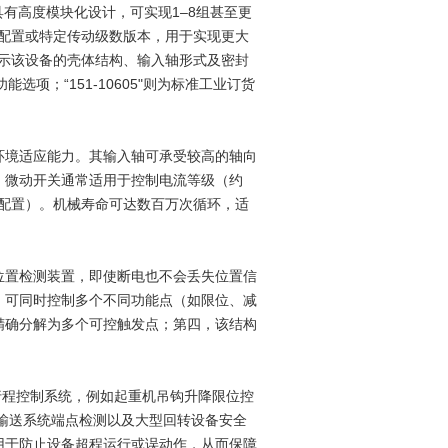
具有高度模块化设计，可实现1–8组甚至更
比配置或特定传动级数版本，用于实现更大
表示该设备的壳体结构、输入轴形式及密封
选项；“151-10605"则为标准工业订货
环境适应能力。其输入轴可承受较高的轴向
，微动开关通常适用于控制电流等级（约
决于触点配置）。机械寿命可达数百万次循环，适
位置检测装置，即使断电也不会丢失位置信
，可同时控制多个不同功能点（如限位、减
精确分解为多个可控触发点；第四，该结构
全与行程控制系统，例如起重机吊钩升降限位控
输送系统端点检测以及大型回转设备安全
用于防止设备超程运行或误动作，从而保障