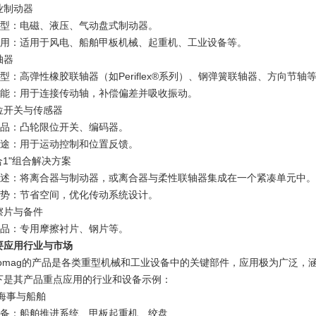
业制动器
 类型：电磁、液压、气动盘式制动器。
 应用：适用于风电、船舶甲板机械、起重机、工业设备等。
轴器
 类型：高弹性橡胶联轴器（如Periflex®系列）、钢弹簧联轴器、方向节轴
 功能：用于连接传动轴，补偿偏差并吸收振动。
位开关与传感器
 产品：凸轮限位开关、编码器。
 用途：用于运动控制和位置反馈。
合1"组合解决方案
 描述：将离合器与制动器，或离合器与柔性联轴器集成在一个紧凑单元中。
 优势：节省空间，优化传动系统设计。
擦片与备件
 产品：专用摩擦衬片、钢片等。
要应用行业与市场
tromag的产品是各类重型机械和工业设备中的关键部件，应用极为广泛
下是其产品重点应用的行业和设备示例：
 海事与船舶
 设备：船舶推进系统、甲板起重机、绞盘