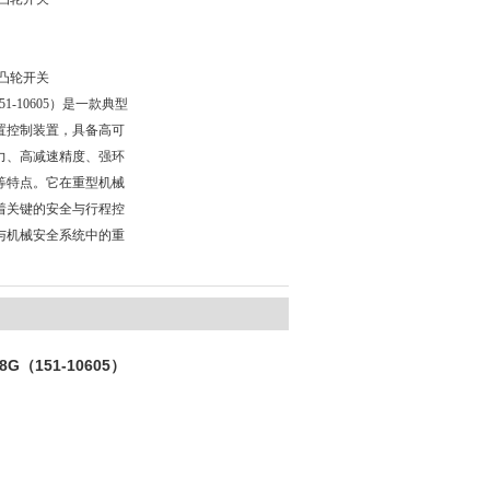
G凸轮开关
（151-10605）是一款典型
置控制装置，具备高可
力、高减速精度、强环
等特点。它在重型机械
着关键的安全与行程控
与机械安全系统中的重
8G（151-10605）