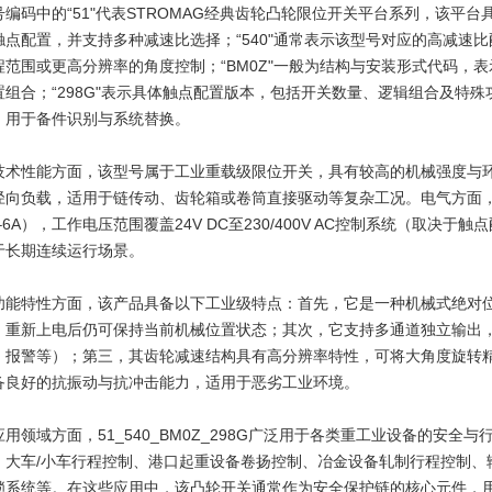
号编码中的“51"代表STROMAG经典齿轮凸轮限位开关平台系列，该平台
触点配置，并支持多种减速比选择；“540"通常表示该型号对应的高减速
程范围或更高分辨率的角度控制；“BM0Z"一般为结构与安装形式代码，
置组合；“298G"表示具体触点配置版本，包括开关数量、逻辑组合及特殊功能
，用于备件识别与系统替换。
技术性能方面，该型号属于工业重载级限位开关，具有较高的机械强度与
径向负载，适用于链传动、齿轮箱或卷筒直接驱动等复杂工况。电气方面
A–6A），工作电压范围覆盖24V DC至230/400V AC控制系统（取
于长期连续运行场景。
功能特性方面，该产品具备以下工业级特点：首先，它是一种机械式绝对
，重新上电后仍可保持当前机械位置状态；其次，它支持多通道独立输出
、报警等）；第三，其齿轮减速结构具有高分辨率特性，可将大角度旋转
备良好的抗振动与抗冲击能力，适用于恶劣工业环境。
应用领域方面，51_540_BM0Z_298G广泛用于各类重工业设备的安
、大车/小车行程控制、港口起重设备卷扬控制、冶金设备轧制行程控制、
锁系统等。在这些应用中，该凸轮开关通常作为安全保护链的核心元件，