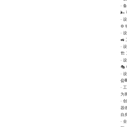
·
🌬
·
⚙️
·

·
🏗
·
🎭
·
公
·
为
·
器
自
·