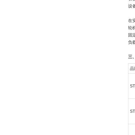
设
在
轮
固
负
三
品
S
S