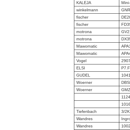
KALEJA
Mini
winkelmann
GNR
fischer
DE2
fischer
FD3
motrona
GV2
motrona
DX3
Mawomatic
APA
Mawomatic
APA
Vogel
2907
ELSI
P7.F
GUDEL
104
Woerner
DBS
Woerner
GMZ-
112
101
Tiefenbach
3/2
Wandres
Ingr
Wandres
100