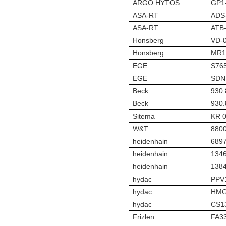
ARGO HYTOS
GP1
ASA-RT
ADS
ASA-RT
ATB
Honsberg
VD-
Honsberg
MR1
EGE
S76
EGE
SDN
Beck
930.
Beck
930.
Sitema
KR 0
W&T
880
heidenhain
689
heidenhain
134
heidenhain
138
hydac
PPV
hydac
HMG
hydac
CS13
Frizlen
FA3