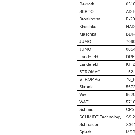
Rexroth
051
SERTO
AD 
Bronkhorst
F-20
Klaschka
HAD
Klaschka
BDK
JUMO
7090
JUMO
0054
Landefeld
DRE
Landefeld
KH 2
STROMAG
152
STROMAG
70_
Sitronic
5672
W&T
862
W&T
571
Schmidt
CPS
SCHMIDT Technology
SS 2
Schneider
XS6
Spieth
MSR