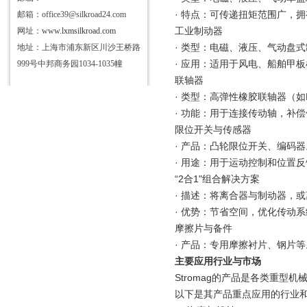
· 特点：可传递扭矩范围广，
邮箱：office39@silkroad24.com
工业制动器
网址：
www.lxmsilkroad.com
· 类型：电磁、液压、气动盘
地址：上海市浦东新区川沙王桥路
· 应用：适用于风电、船舶甲
999号中邦商务园1034-1035幢
联轴器
· 类型：高弹性橡胶联轴器（如P
· 功能：用于连接传动轴，补
限位开关与传感器
· 产品：凸轮限位开关、编码器
· 用途：用于运动控制和位置
“2合1"组合解决方案
· 描述：将离合器与制动器，
· 优势：节省空间，优化传动
摩擦片与备件
· 产品：专用摩擦衬片、钢片等
主要应用行业与市场
Stromag的产品是各类重
以下是其产品重点应用的行业