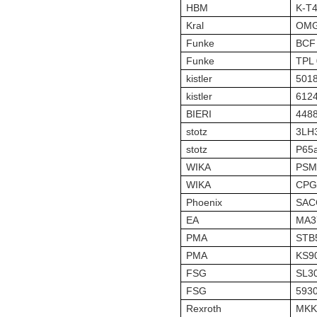
HBM
K-T
Kral
OMG
Funke
BCF 
Funke
TPL 
kistler
501
kistler
612
BIERI
448
stotz
3LH
stotz
P65a
WIKA
PSM
WIKA
CPG1
Phoenix
SAC
EA
MA3
PMA
STB
PMA
KS9
FSG
SL30
FSG
593
Rexroth
MKK