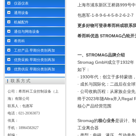
仪器仪表
上海市浦东新区王桥路999号中邦
通用设备
包惠军-1-8-9-6-4-5-8-2-6-2-7
机械配件
更多好物可登录希而科或联系我
通信与网络设备
希而科优选 STROMAG凸轮开
希而科
工控产品 早期分类别再加
一、STROMAG品牌介绍
优势采购 早期分类别再加
Stromag GmbH成立于19
优势供应 早期分类别再加
如下：
· 1930年代：创立于多特
联系方式
· 成长与国际化：二战后在全
· 公司收购历程：从家族企业先后变为
公司：希而科工业控制设备（上
终于2023年随Altra并入Regal R
海）有限公司
核心产品经营范围
联系人：包惠军
电话：021-20363073
Stromag的
核心业务
是设计、
传真：
工业离合器
手机：18964582627
· 类型：电磁、液压、气动单
邮编：