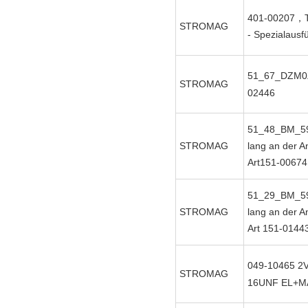
401-00207，T
STROMAG
- Spezialausf
51_67_DZM0
STROMAG
02446
51_48_BM_5
STROMAG
lang an der An
Art151-00674
51_29_BM_5
STROMAG
lang an der An
Art 151-0144
049-10465
2V
STROMAG
16UNF EL+M