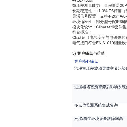
4)
技术优势
20P
微压差测量能力：量程覆盖
1.0% FS
长期稳定性：
±
精度（
4-20mA/0
灵活信号配置：支持
IP65
环境适应性：部分型号配
Climaset©
模块化设计：
套件集
符合标准：
CE
认证（电气安全与电磁兼容
EN 61010
电气接口符合
测量设
5)
客户痛点与价值
客户核心痛点
洁净室压差波动导致交叉污染
过滤器堵塞预警滞后影响系统
多点位监测系统集成复杂
/
潮湿
粉尘环境设备故障率高