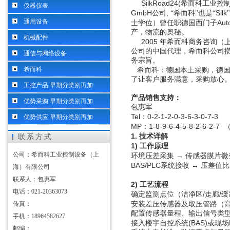
SilkRoad24(
希而科工业控
仪器仪表
GmbH
,
Silk
公司
“希而科"也是“
通用设备
Aut
士学位）曾任职德国西门子
产，物流的奥秘。
机械配件
2005
年希而科商务咨询（
公司的中国代理，希而科公司
通信与网络设备
务宗旨。
希而科
希而科：德国本土采购，德国
了让客户服务满意，采购放心
工控产品 早期分类别再加
产品销售支持：
优势采购 早期分类别再加
包惠军
Tel
0-2-1-2-0-3-6-3-0-7-3
：
优势供应 早期分类别再加
MP
1-8-9-6-4-5-8-2-6-2-7
：
1.
技术详解
联系方式
1)
工作原理
公司：希而科工业控制设备（上
环境压差采集
→ 传感器膜片微
BAS/PLC
系统接收 → 压差值
海）有限公司
联系人：包惠军
2)
工艺流程
电话：021-20363073
/
/
确定监测点位（洁净区
走廊
缓
传真：
安装差压传感器及取压管路（
配置传感器量程、输出信号类
手机：18964582627
(BAS)
接入楼宇自控系统
或现场
邮编：