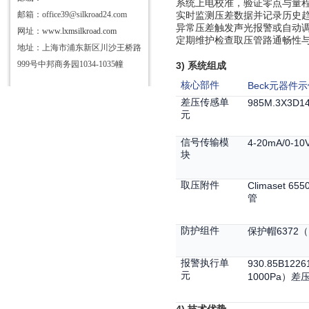
系统上电校准，验证零点与量
邮箱：office39@silkroad24.com
实时监测压差数据并记录历史
异常压差触发声光报警或自动
网址：
www.lxmsilkroad.com
定期维护检查取压管路通畅性
地址：上海市浦东新区川沙王桥路
999号中邦商务园1034-1035幢
3)
系统组成
核心部件
Beck
元器件示
差压传感单
985M.3X3D1
元
信号传输模
4-20mA/0-10
块
取压附件
Climaset 655
管
防护组件
6372
保护帽
（
报警执行单
930.85B1226
元
1000Pa
）差