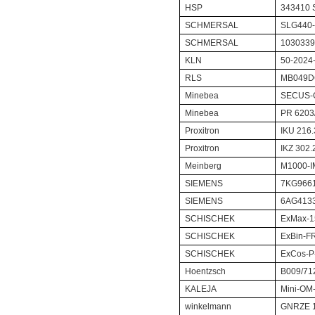
HSP
343410 
SCHMERSAL
SLG440-
SCHMERSAL
103033
KLN
50-2024
RLS
MB049D
Minebea
SECUS-
Minebea
PR 6203
Proxitron
IKU 216
Proxitron
IKZ 302
Meinberg
M1000-I
SIEMENS
7KG9661
SIEMENS
6AG413
SCHISCHEK
ExMax-1
SCHISCHEK
ExBin-F
SCHISCHEK
ExCos-P
Hoentzsch
B009/71
KALEJA
Mini-OM-
winkelmann
GNRZE 1