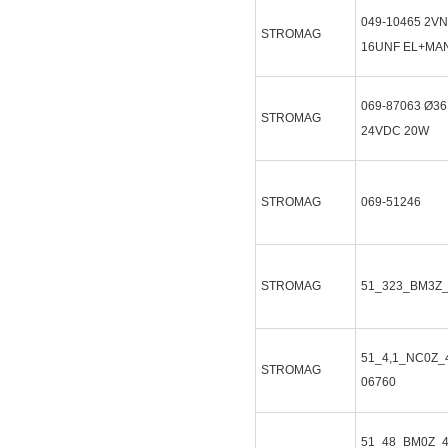
049-10465
2VN
STROMAG
16UNF EL+MA
069-87063
Ø36
STROMAG
24VDC 20W
STROMAG
069-51246
STROMAG
51_323_BM3Z
51_4,1_NC0Z_4
STROMAG
06760
51_48_BM0Z_4