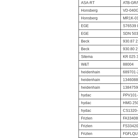
ASA-RT
ATB-GR/
Honsberg
VD-040G
Honsberg
MR1K-0
EGE
S76539 
EGE
SDN 503
Beck
930.87 
Beck
930.80 
Sitema
KR 025 
W&T
88004
heidenhain
689701-
heidenhain
1346088
heidenhain
1384759
hydac
PPV101-
hydac
HMG 250
hydac
CS1320-
Frizlen
FA33408
Frizlen
FS33420
Frizlen
FGFLQU