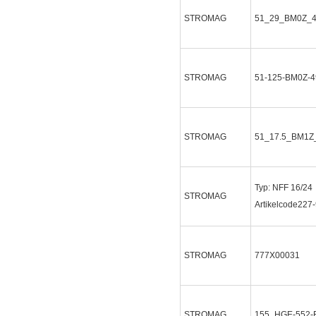
STROMAG
51_29_BM0Z_
STROMAG
51-125-BM0Z-4
STROMAG
51_17.5_BM1Z
Typ: NFF 16/24
STROMAG
Artikelcode227
STROMAG
777X00031
STROMAG
155_HGE-552-