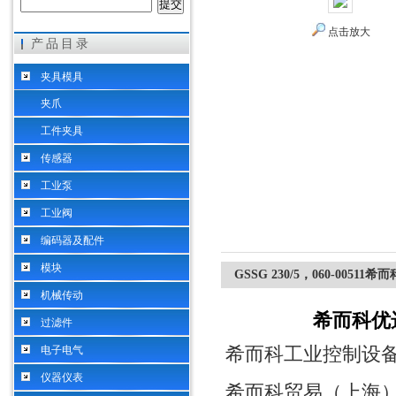
点击放大
产品目录
希而科工业控制设备（上海）有限公司
夹具模具
夹爪
工件夹具
传感器
工业泵
工业阀
编码器及配件
模块
GSSG 230/5，060-0051
机械传动
希而科优选
过滤件
希而科工业控制设
电子电气
仪器仪表
希而科贸易（上海