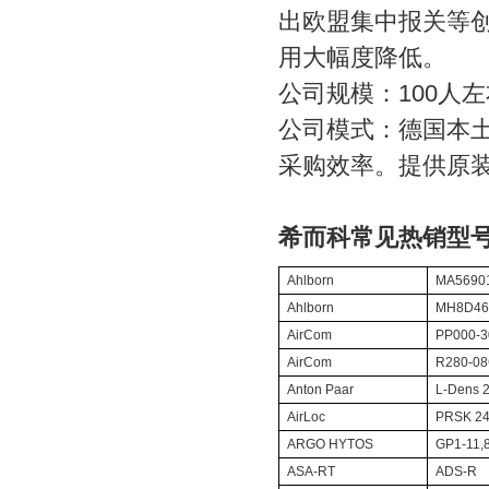
出欧盟集中报关等
用大幅度降低。
公司规模：100人左
公司模式：德国本
采购效率。提供原
希而科常见热销型
Ahlborn
MA5690
Ahlborn
MH8D46
AirCom
PP000-3
AirCom
R280-0
Anton Paar
L-Dens 
AirLoc
PRSK 24
ARGO HYTOS
GP1-11,
ASA-RT
ADS-R