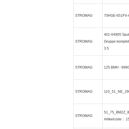
STROMAG
70HGE-651FV-
401-04905 Spul
STROMAG
Gruppe komplett
3.5
STROMAG
125 BMH - 899
STROMAG
110_51_NE_2
51_75_BM2Z_
STROMAG
Artikelcode： 1