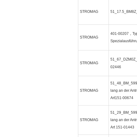
STROMAG
51_17.5_BM8Z
401-00207，Typ:
STROMAG
Spezialausführ
51_67_DZM0Z
STROMAG
02446
51_48_BM_599
STROMAG
lang an der Antr
Art151-00674
51_29_BM_599
STROMAG
lang an der Antr
Art 151-01443