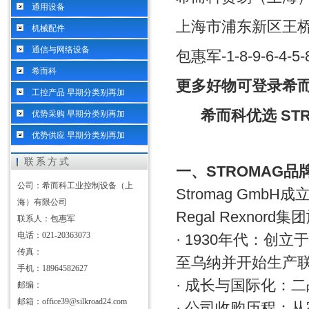
通用设备
上海市浦东新区王桥路
机械配件
通信与网络设备
包惠军-1-8-9-6-4-5-8
希而科
更多好物可登录希而
工控产品 早期分类别再加
希而科优选 ST
优势采购 早期分类别再加
优势供应 早期分类别再加
联系方式
一、STROMAG品
公司：希而科工业控制设备（上
Stromag Gm
海）有限公司
Regal Rexno
联系人：包惠军
电话：021-20363073
· 1930年代：
传真：
至乌纳并开始生产
手机：18964582627
· 成长与国际化：
邮编：
邮箱：office39@silkroad24.com
· 公司收购历程：从