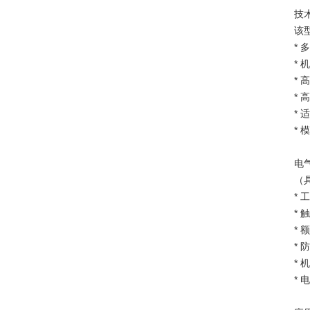
技
该
*
*
*
*
*
*
电
（
* 
*
* 
* 
*
*