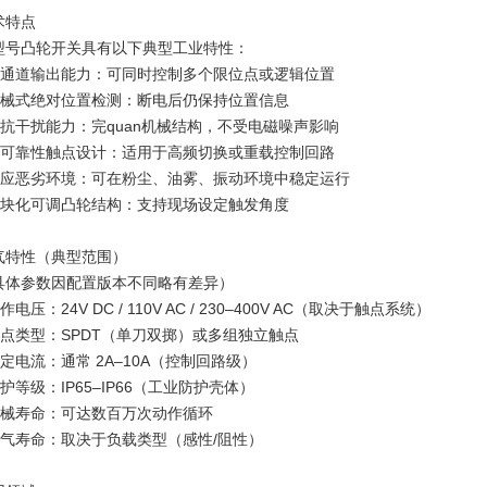
术特点
型号凸轮开关具有以下典型工业特性：
 多通道输出能力：可同时控制多个限位点或逻辑位置
 机械式绝对位置检测：断电后仍保持位置信息
 高抗干扰能力：完quan机械结构，不受电磁噪声影响
 高可靠性触点设计：适用于高频切换或重载控制回路
 适应恶劣环境：可在粉尘、油雾、振动环境中稳定运行
 模块化可调凸轮结构：支持现场设定触发角度
气特性（典型范围）
具体参数因配置版本不同略有差异）
工作电压：24V DC / 110V AC / 230–400V AC（取决于触点系统）
 触点类型：SPDT（单刀双掷）或多组独立触点
额定电流：通常 2A–10A（控制回路级）
防护等级：IP65–IP66（工业防护壳体）
 机械寿命：可达数百万次动作循环
 电气寿命：取决于负载类型（感性/阻性）