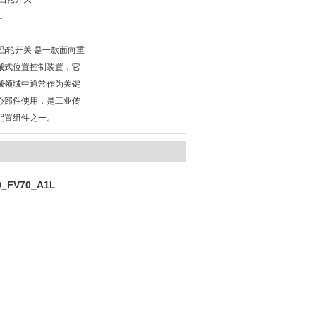
L
G凸轮开关 是一款面向重
械式位置控制装置，它
械领域中通常作为关键
心部件使用，是工业传
配置组件之一。
_FV70_A1L