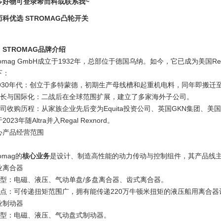
多好物可登录希而科或联系我~
而科优选 STROMAG凸轮开关
、STROMAG品牌介绍
romag GmbH成立于1932年，总部位于德国乌纳。如今，它已成为美国Re
下：
 1930年代：创立于多特蒙德，初期生产母线槽和起重机电料，同年即搬
 成长与国际化：二战后在全球范围扩展，建立了多家海外子公司。
公司收购历程：从家族企业先后变为Equita投资公司、英国GKN集团、美国Altra 
2023年随Altra并入Regal Rexnord。
心产品经营范围
romag的
核心业务
是设计、制造高性能的动力传动与控制组件，其产品线
业离合器
 类型：电磁、液压、气动单盘/多盘离合器、齿式离合器。
 特点：可传递扭矩范围广，拥有能传递220万牛顿米扭矩的液压船用离合器
业制动器
 类型：电磁、液压、气动盘式制动器。