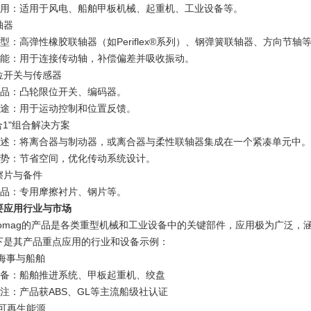
 应用：适用于风电、船舶甲板机械、起重机、工业设备等。
轴器
 类型：高弹性橡胶联轴器（如Periflex®系列）、钢弹簧联轴器、方向节轴
 功能：用于连接传动轴，补偿偏差并吸收振动。
位开关与传感器
 产品：凸轮限位开关、编码器。
 用途：用于运动控制和位置反馈。
合1"组合解决方案
 描述：将离合器与制动器，或离合器与柔性联轴器集成在一个紧凑单元中。
 优势：节省空间，优化传动系统设计。
擦片与备件
 产品：专用摩擦衬片、钢片等。
要应用行业与市场
tromag的产品是各类重型机械和工业设备中的关键部件，应用极为广泛
下是其产品重点应用的行业和设备示例：
 海事与船舶
 设备：船舶推进系统、甲板起重机、绞盘
 备注：产品获ABS、GL等主流船级社认证
️ 可再生能源