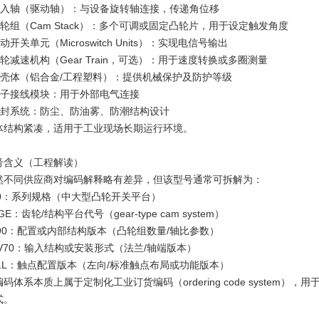
 输入轴（驱动轴）：与设备旋转轴连接，传递角位移
 凸轮组（Cam Stack）：多个可调或固定凸轮片，用于设定触发角度
微动开关单元（Microswitch Units）：实现电信号输出
齿轮减速机构（Gear Train，可选）：用于速度转换或多圈测量
 外壳体（铝合金/工程塑料）：提供机械保护及防护等级
 端子接线模块：用于外部电气连接
 密封系统：防尘、防油雾、防潮结构设计
体结构紧凑，适用于工业现场长期运行环境。
号含义（工程解读）
然不同供应商对编码解释略有差异，但该型号通常可拆解为：
 70：系列规格（中大型凸轮开关平台）
HGE：齿轮/结构平台代号（gear-type cam system）
 490：配置或内部结构版本（凸轮组数量/轴比参数）
 FV70：输入结构或安装形式（法兰/轴端版本）
 A1L：触点配置版本（左向/标准触点布局或功能版本）
编码体系本质上属于定制化工业订货编码（ordering code system
式。