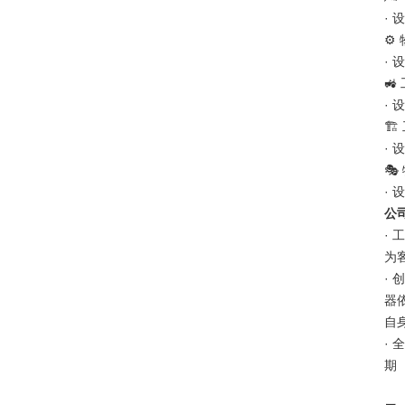
·
⚙️
·

·
🏗
·
🎭
·
公
·
为
·
器
自
·
期