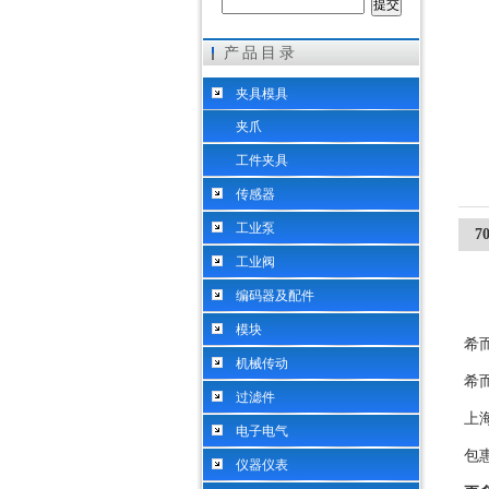
产品目录
希而科工业控制设备（上海）有限公司
夹具模具
夹爪
工件夹具
传感器
工业泵
7
工业阀
编码器及配件
模块
希
机械传动
希
过滤件
上海
电子电气
包惠军
仪器仪表