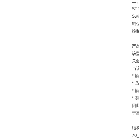
二、
ST
S
轴
控
产
该
关
当
*
*
*
*
因此
于
结
70