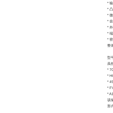
*
*
* 
* 
*
*
*
整
型
虽
*
* 
*
*
*
该
形