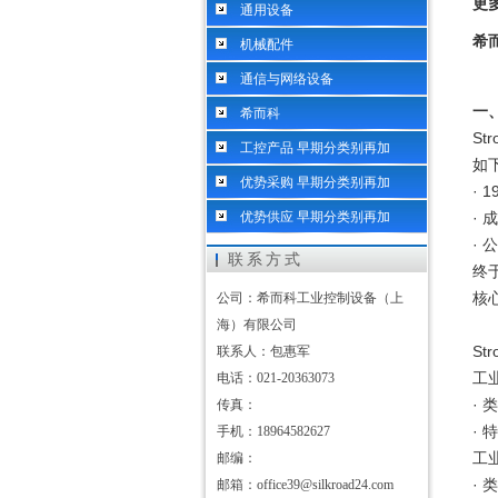
更
通用设备
希
机械配件
通信与网络设备
一
希而科
St
工控产品 早期分类别再加
如
优势采购 早期分类别再加
·
优势供应 早期分类别再加
·
· 
联系方式
终于
核
公司：希而科工业控制设备（上
海）有限公司
St
联系人：包惠军
工
电话：021-20363073
·
传真：
·
手机：18964582627
工
邮编：
·
邮箱：office39@silkroad24.com