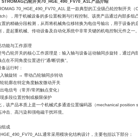
STROMAG凸轮开关70_HGE_490_FV70_A1L产品介绍
ROMAG 70_HGE_490_FV70_A1L 是一款典型的工业级凸轮控制开关（Cam Limi
witch），用于机械设备的多位置检测与行程控制。该类产品通过内部多
位置的精确分段检测，从而将机械角位移转换为电信号输出，用于设备的
制，是起重机械、传动设备及自动化系统中非常关键的机电控制元件之一
品功能与工作原理
型号凸轮开关的核心工作原理是：输入轴与设备运动轴同步旋转，通过内
触点在不同角度位置进行“通/断切换"。
设备运行时：
 输入轴旋转 → 带动凸轮轴同步转动
 凸轮轮廓在特定角度触发微动开关
 输出电信号（常开/常闭触点变化）
 实现多段位置控制或极限保护
，该产品本质上是一个机械式多通道位置编码器（mechanical position s
高冲击、高污染和强电磁干扰环境。
构组成
_HGE_490_FV70_A1L通常采用模块化结构设计，主要包括以下部分：