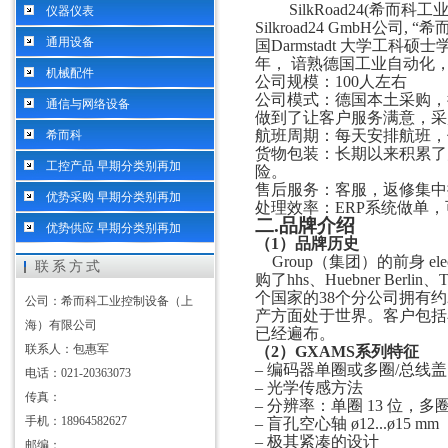
SilkRoad24(希而
仪器仪表
Silkroad24 GmbH公
通用设备
国Darmstadt 大学工科硕
年， 谙熟德国工业自动化
机械配件
公司规模：
100人左右
公司模式：德国本土采购，
通信与网络设备
做到了让客户服务满意，采
航班周期：每天安排航班，
希而科
货物包装：长期以来积累了
工控产品 早期分类别再加
险。
售后服务：客服，返修集中
优势采购 早期分类别再加
处理效率：
ERP系统做单
二
.
品牌介绍
优势供应 早期分类别再加
（
1）
品牌历史
Group（集团）的前身 
联系方式
购了hhs、Huebner Berl
个国家的38个分公司拥有约
公司：希而科工业控制设备（上
产方面处于世界。客户包括
海）有限公司
已经遍布。
联系人：包惠军
（2）
GXAMS
系列
特征
– 编码器单圈或多圈/总线盖
电话：021-20363073
– 光学传感方法
传真：
– 分辨率：单圈 13 位，多圈 
手机：18964582627
– 盲孔空心轴 ø12...ø15 mm
– 极其紧凑的设计
邮编：