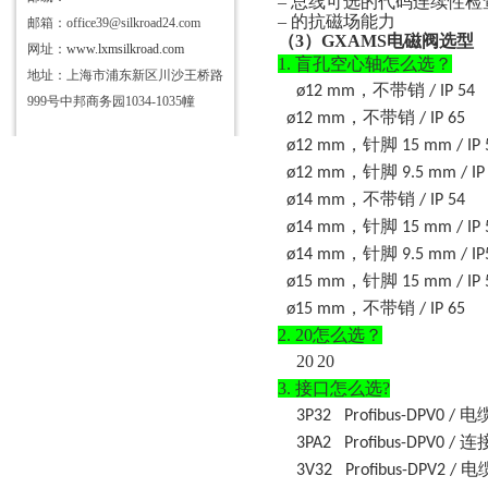
– 总线可选的代码连续性检
– 的抗磁场能力
邮箱：office39@silkroad24.com
（
3）
GXAMS
电磁阀选型
网址：
www.lxmsilkroad.com
1.
盲孔空心轴怎么选？
地址：上海市浦东新区川沙王桥路
，不带销
ø12 mm
/ IP 54
999号中邦商务园1034-1035幢
，不带销
ø12 mm
/ IP 65
，针脚
ø12 mm
15 mm / IP 
，针脚
ø12 mm
9.5 mm / IP
，不带销
ø14 mm
/ IP 54
，针脚
ø14 mm
15 mm / IP 
，针脚
ø14 mm
9.5 mm / IP
，针脚
ø15 mm
15 mm / IP 
，不带销
ø15 mm
/ IP 65
2.
20怎么选？
20
20
3.
接口怎么选
?
电
3P32
Profibus-DPV0 /
连
3PA2
Profibus-DPV0 /
电
3V32
Profibus-DPV2 /