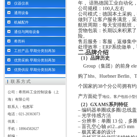
年， 谙熟德国工业自动化
仪器仪表
公司规模：
100人左右
通用设备
公司模式：德国本土采购，
做到了让客户服务满意，采
机械配件
航班周期：每天安排航班，
货物包装：长期以来积累了
通信与网络设备
险。
售后服务：客服，返修集中
希而科
处理效率：
ERP系统做单
工控产品 早期分类别再加
二
.
品牌介绍
（
1）
品牌历史
优势采购 早期分类别再加
Group（集团）的前身 
优势供应 早期分类别再加
购了hhs、Huebner Berl
联系方式
个国家的38个分公司拥有约
公司：希而科工业控制设备（上
产方面处于
地位。客户包括小型
海）有限公司
（2）
GXAMS
系列
特征
联系人：包惠军
– 编码器单圈或多圈/总线盖
电话：021-20363073
– 光学传感方法
– 分辨率：单圈 13 位，多圈 
传真：
– 盲孔空心轴 ø12...ø15 mm
手机：18964582627
– 极其紧凑的设计
邮编：