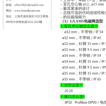
– 盲孔空心轴 ø12...ø15 mm
邮箱：office39@silkroad24.com
– 极其紧凑的设计
网址：
www.lxmsilkroad.com
– 总线可选的代码连续性检
地址：上海市浦东新区川沙王桥路
– 的抗磁场能力
（
3）
GXAMS
电磁阀选型
999号中邦商务园1034-1035幢
1.
盲孔空心轴怎么选？
，不带销
ø12 mm
/ IP 54
，不带销
ø12 mm
/ IP 65
，针脚
ø12 mm
15 mm / IP 
，针脚
ø12 mm
9.5 mm / IP
，不带销
ø14 mm
/ IP 54
，针脚
ø14 mm
15 mm / IP 
，针脚
ø14 mm
9.5 mm / IP
，针脚
ø15 mm
15 mm / IP 
，不带销
ø15 mm
/ IP 65
2.
20怎么选？
20
20
3.
接口怎么选
?
电
3P32
Profibus-DPV0 /