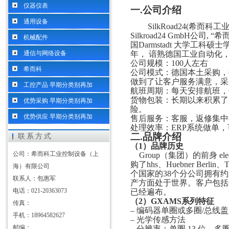
仪器仪表
一
.
公司介绍
通用设备
SilkRoad24(希而
Silkroad24 GmbH公
机械配件
国Darmstadt 大学工科硕
通信与网络设备
年， 谙熟德国工业自动化
公司规模：
100人左右
希而科
公司模式：德国本土采购，
做到了让客户服务满意，采
工控产品 早期分类别再加
航班周期：每天安排航班，
货物包装：长期以来积累了
优势采购 早期分类别再加
险。
优势供应 早期分类别再加
售后服务：客服，返修集中
处理效率：
ERP系统做单
二
.
品牌介绍
联系方式
（
1）
品牌历史
公司：希而科工业控制设备（上
Group（集团）的前身 
购了hhs、Huebner Berl
海）有限公司
个国家的38个分公司拥有约
联系人：包惠军
产方面处于世界。客户包括
电话：021-20363073
已经遍布。
（2）
GXAMS
系列
特征
传真：
– 编码器单圈或多圈/总线盖
手机：18964582627
– 光学传感方法
邮编：
– 分辨率：单圈 13 位，多圈 