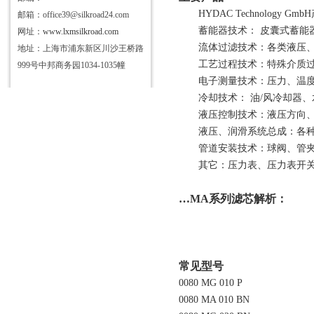
HYDAC Technolog
邮箱：office39@silkroad24.com
蓄能器技术：
皮囊式蓄能
网址：
www.lxmsilkroad.com
流体过滤技术：各类液压
地址：上海市浦东新区川沙王桥路
工艺过程技术：特殊介质
999号中邦商务园1034-1035幢
电子测量技术：压力、温
冷却技术：
油/风冷却器
液压控制技术：液压方向
液压、润滑系统总成：各
管道安装技术：球阀、管
其它：压力表、压力表开
…MA系列滤芯
解析：
常见型号
0080 MG 010 P
0080 MA 010 BN