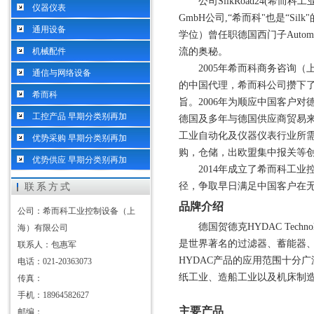
公司
SilkRoad24(希而科
仪器仪表
GmbH公司,“希而科"也是“Si
通用设备
学位）曾任职德国西门子Autom
机械配件
流的奥秘。
2005年希而科商务咨询（上海
通信与网络设备
的中国代理，希而科公司攒下
希而科
旨。2006年为顺应中国客户
工控产品 早期分类别再加
德国及多年与德国供应商贸易
工业自动化及仪器仪表行业所
优势采购 早期分类别再加
购，仓储，出欧盟集中报关等
优势供应 早期分类别再加
2014年成立了希而科工
径，争取早日满足中国客户在
联系方式
品牌介绍
公司：希而科工业控制设备（上
德国贺德克
HYDAC Te
海）有限公司
是世界著名的过滤器、蓄能器
联系人：包惠军
HYDAC产品的应用范围十分
电话：021-20363073
纸工业、造船工业以及机床制
传真：
手机：18964582627
主要产品
邮编：