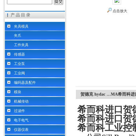
点击放大
产品目录
希而科工业控制设备（上海）有限公司
夹具模具
夹爪
工件夹具
传感器
工业泵
工业阀
编码器及配件
模块
贺德克 hydac …MA希而科进
机械传动
希而科进口贺德
过滤件
希而科进口贺德
电子电气
希而科工业控
仪器仪表