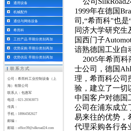
公司
SilkR
通用设备
1999年在德国Bra
机械配件
司,“希而科"也是
通信与网络设备
同济大学研究生及
希而科
国西门子Automo
工控产品 早期分类别再加
谙熟德国工业自
优势采购 早期分类别再加
2005年希
优势供应 早期分类别再加
士公司，德国Ahlb
联系方式
理，希而科公司
公司：希而科工业控制设备（上
海）有限公司
验，建立了一切
联系人：包惠军
中国客户对德国
电话：021-20363073
公司在浦东成立
传真：
手机：18964582627
易来往的优势，
邮编：
代理采购各行各
邮箱：office39@silkroad24.com