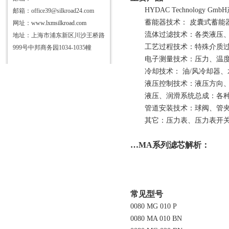
HYDAC Technolog
邮箱：office39@silkroad24.com
蓄能器技术：
皮囊式蓄能
网址：
www.lxmsilkroad.com
流体过滤技术：各类液压
地址：上海市浦东新区川沙王桥路
工艺过程技术：特殊介质
999号中邦商务园1034-1035幢
电子测量技术：压力、温
冷却技术：
油/风冷却器
液压控制技术：液压方向
液压、润滑系统总成：各
管道安装技术：球阀、管
其它：压力表、压力表开
…MA系列滤芯
解析：
常见型号
0080 MG 010 P
0080 MA 010 BN