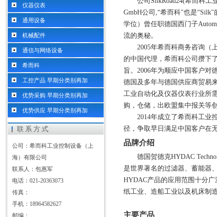
公司
SilkRoad24(希而科
仪器仪表
GmbH公司,“希而科"也是“Si
通用设备
学位）曾任职德国西门子Autom
机械配件
流的奥秘。
2005年希而科商务咨询（上海
通信与网络设备
的中国代理，希而科公司攒下
希而科
旨。2006年为顺应中国客户
工控产品 早期分类别再加
德国及多年与德国供应商贸易
工业自动化及仪器仪表行业所
优势采购 早期分类别再加
购，仓储，出欧盟集中报关等
优势供应 早期分类别再加
2014年成立了希而科工
径，争取早日满足中国客户在
联系方式
品牌介绍
公司：希而科工业控制设备（上
德国贺德克
HYDAC Te
海）有限公司
是世界著名的过滤器、蓄能器
联系人：包惠军
HYDAC产品的应用范围十分
电话：021-20363073
纸工业、造船工业以及机床制
传真：
手机：18964582627
主要产品
邮编：