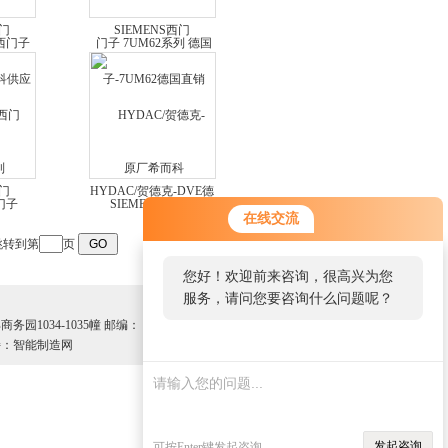
西门
SIEMENS西门
科供应
子-7UM62德国直销
门子
SIEMENS西门子
继电器
7UM62继电器 希而科
西门
HYDAC/贺德克-DVE德
ENS西
国HYDAC/贺德克 DVE
在线交流
列继电器
系列 针阀 希而科代理
转到第
页
势
您好！欢迎前来咨询，很高兴为您
服务，请问您要咨询什么问题呢？
园1034-1035幢 邮编：
：智能制造网
发起咨询
可按Enter键发起咨询