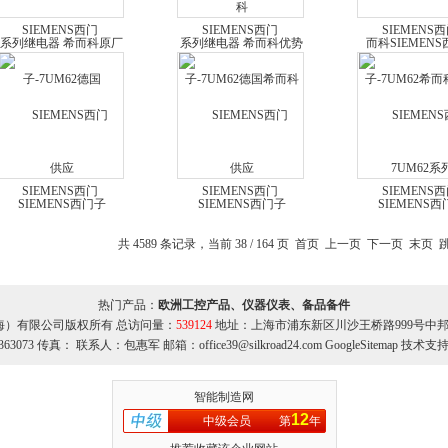
SIEMENS西门
SIEMENS西门
SIEMENS
子-7UM62德国
子-7UM62德国希而科
子-7UM62希而
SIEMENS西门子
SIEMENS西门子
SIEMENS西
7UM62系列 继电器希而
7UM62系列 继电器
7UM62系列 
科
SIEMENS西门
SIEMENS西门
SIEMENS
子-7UM62德国原厂
子-7UM62SIEMENS西
子-7UM62SIEM
SIEMENS西门子
门子 7UM62系列继电器
门子 7UM62系
共 4589 条记录，当前 38 / 164 页
首页
上一页
下一页
末页
跳
7UM62继电器 希而科
希而科原厂
希而科优
热门产品：
欧洲工控产品、仪器仪表、备品备件
海）有限公司版权所有 总访问量：
539124
地址：上海市浦东新区川沙王桥路999号中邦商务
363073 传真： 联系人：包惠军 邮箱：office39@silkroad24.com
GoogleSitemap
技术支持
智能制造网
12
中级会员
第
年