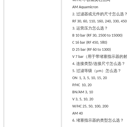
W/HC
真空泵
AM
Aquamicron
过滤器或元件的尺寸怎么选
2.
隔膜泵
RF
30, 60, 110, 160, 240, 330, 45
齿轮泵
运营压力怎么选？
3.
离心泵
B
10 bar (RF 30, 2500 to 15000)
柱塞泵
C
16 bar (RF 450, 580)
D
25 bar (RF 60 to 1300)
螺杆泵
（用于带堵塞指示器的
V
7 bar
潜水泵
连接类型
连接尺寸怎么选？
4.
/
工业阀
过滤等级（μ
）怎么选？
5.
m
快速拔插式单向阀
ON
1, 3, 5, 10, 15, 20
P/HC
10, 20
压力调节器
BN/AM
3, 10
电磁阀
V
3, 5, 10, 20
流量阀
W/HC
25, 50, 100, 200
减压阀
AM
40
堵塞指示器的类型怎么选？
6.
安全阀