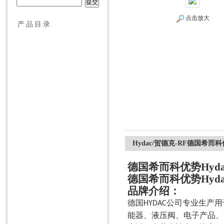
点击放大
产品目录
希而科工业控制设备（上海）有限公司
夹具模具
夹爪
工件夹具
传感器
光电开关
压力变送器
接近开关
Hydac/贺德克-RF德国希而科
流量开关
德国希而科优势Hyda
差压开关
德国希而科优势Hyda
安全开关
品牌介绍：
流量传感器
德国
公司专业生产用
HYDAC
称重传感器
能器、液压阀、电子产品、