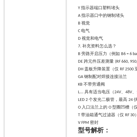
止回阀
指示器端口塑料堵头
Y
隔膜阀
指示器口中的钢制堵头
A
蝶阀
视觉
B
电气
C
球阀
视觉和电气
D
计量阀
补充资料怎么选？
7.
油压传动阀
旁路开启压力（例如
B
B6 = 6 ba
阀门定位器
跨元件压差测量
DE
(RF 660, 950
盖板升降装置（仅
编码器及配件
DH
RF 2500
钢制配对焊接连接法兰
GA
编码器
不带旁通阀
KB
编码器用读数头
具有适当电压（
、
、
L...
24V
48V
模块
个发光二极管，最高
LED
2
24
接口模块
入口法兰上的
型圈凹槽（
O
O
带油箱通气过滤器（仅
T
RF 30
通讯模块
密封
V
FPM
总线模块
型号解析
：
机械传动