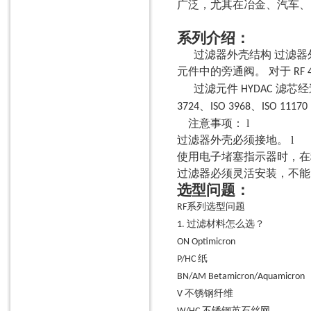
广泛，尤其在冶金、汽车、
位移传感器
液位传感器
系列介绍：
光栅
过滤器外壳结构
过滤器
负荷传感器
元件中的旁通阀。 对于
RF 
过滤元件
滤芯经
HYDAC
位置传感器
、
、
3724
ISO 3968
ISO 11170
温湿度传感器
注意事项
：
l
风速传感器
过滤器外壳必须接地。
l
使用电子堵塞指示器时，在
温度传感器
过滤器必须灵活安装，不能
感应传感器
选型问题：
压力传感器
系列选型问题
RF
光电传感器
过滤材料怎么选？
1.
ON
Optimicron
超声波传感器
纸
P/HC
工业泵
BN/AM
Betamicron/Aquamicron
泵用叶轮
不锈钢纤维
V
泵用零件（油分配器）
不锈钢英石丝网