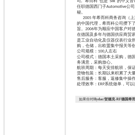
司
“希而科"也是“
"的中文音
,
Silk
任职德国西门子
公司
Automotive
液位计
秘。
流量控制器
年希而科商务咨询（上
2005
的中国代理，希而科公司攒下
变送器
旨。
年为顺应中国客户对
2006
在德国及多年与德国供应商贸
测力计
是工业自动化及仪器仪表行业
测厚仪
购，仓储，出欧盟集中报关等
公司规模：
人左右
100
噪声测量仪
公司模式：德国本土采购，德
务满意，采购放心。
通用设备
航班周期：每天安排航班，保
热交换器
货物包装：长期以来积累了大
售后服务：客服，返修集中操作
加热器
处理效率：
系统做单，可以
ERP
风机
如果你对
Hydac/贺德克-RF德国希
机械配件
脚轮
软管
导轨