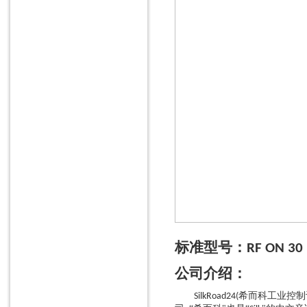
信号转换器
电阻器
信号放大器
可编程控制器
电缆
超声波发生器
电源适配器
光缆
继电器
仪器仪表
氧气分析仪
数据采集器
标准型号：
RF ON 30 
电阻测试仪
公司介绍：
流量指示器
希而科工业控制
SilkRoad24(
温度控制器