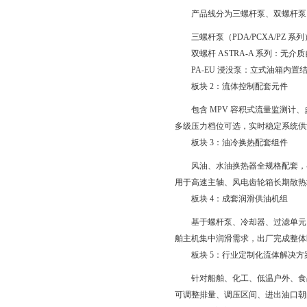
产品线分为三螺杆泵、双螺杆泵、浸没
三螺杆泵（PDA/PCXA/P
双螺杆 ASTRA-A 系列：
PA-EU 浸没泵：立式油箱内
板块 2：流体控制配套元件
包含 MPV 容积式流量监测
多级压力档位可选，实时稳定系统供
板块 3：油冷换热配套组件
风油、水油换热器全规格配套，
用于高速主轴、风电齿轮箱长期散热
板块 4：成套润滑供油机组
基于螺杆泵、冷却器、过滤单元
舶主机集中润滑需求，出厂完成整体
板块 5：行业定制化流体解决方
针对船舶、化工、低温户外、食
可调整排量、调压区间、进出油口朝