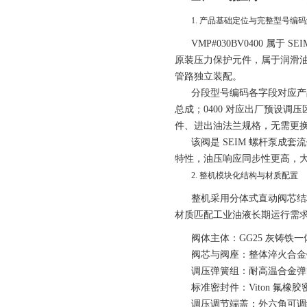
1. 产品基础定位与完整型号编
VMP#030BV0400 属
原装压力保护元件，属于润滑
管路独立装配。
分段型号编码各字段对应产品
总成；0400 对应出厂预设调
件、进出油法兰规格，无需更
该阀是 SEIM 螺杆泵成
特性，油压响应同步性更高，
2. 整机模块化结构与材质配置
整机采用分体式直动阀芯结
材质匹配工业油液长期运行需
阀体主体
：GG25 灰铸
阀芯与阀座
：整体淬火合金
调压弹簧组
：耐高温合金弹
标准密封件
：Viton 
调压调节端盖
：外六角可调