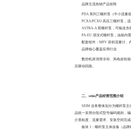
品牌主流热销产品矩阵
PDA 系列三螺杆泵（中小流量低
PCXA/PCXO 高压三螺杆泵
ASTRA-A 双螺杆泵，可输送
PA-EU 浸没式螺杆泵，油箱内
配套组件：MPV 容积流量计、
品牌核心覆盖应用行业
数控机床润滑冷却、风电齿轮箱
压驱动回路。
二、s
eim产品经营范围介绍
SEIM 业务整体划分为螺杆
品统一采用分段式型号编码规则，编
介质粘度、流量需求、安装空间完成
板块 1：螺杆泵主体设备（品牌