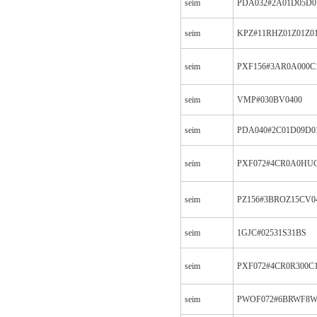
seim
PDA032#2A01D05D0
seim
KPZ#11RHZ01Z01Z0
seim
PXF156#3AR0A000C
seim
VMP#030BV0400
seim
PDA040#2C01D09D0
seim
PXF072#4CR0A0HUC
seim
PZ156#3BROZ15CV0
seim
1GJC#02531S31BS
seim
PXF072#4CR0R300C
seim
PWOF072#6BRWF8W