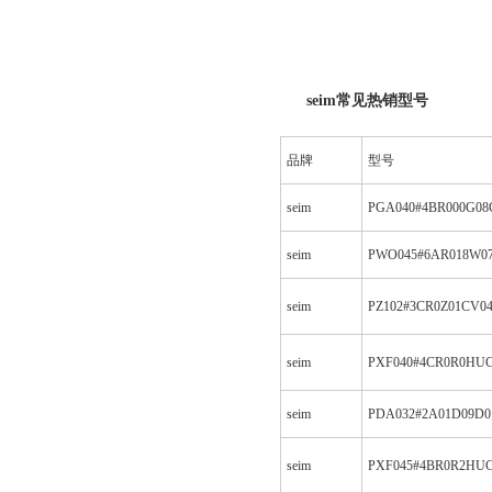
seim
常见热销型号
品牌
型号
seim
PGA040#4BR000G08
seim
PWO045#6AR018W07
seim
PZ102#3CR0Z01CV04
seim
PXF040#4CR0R0HUC
seim
PDA032#2A01D09D0
seim
PXF045#4BR0R2HUC