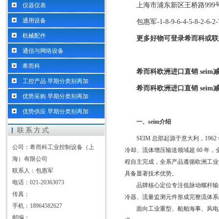
上海市浦东新区王桥路999号中
仪器仪表
通用设备
包惠军-1-8-9-6-4-5-8-2-6-2-
机械配件
更多好物可登录希而科或联
通信与网络设备
希而科
希而科欧洲进口直销 seim
工控产品 早期分类别再加
希而科欧洲进口直销 seim
优势采购 早期分类别再加
优势供应 早期分类别再加
一、seim介绍
联系方式
SEIM 总部起源于意大利，196
公司：希而科工业控制设备（上
冷却、流体增压输送领域超 60 
海）有限公司
程自主完成，全系产品遵循欧洲工业规
联系人：包惠军
具备显著技术优势。
电话：021-20363073
品牌核心定位专注低脉动螺杆输
传真：
冷器、流量监测元件形成完整流体系
手机：18964582627
面向工业重型、船舶海事、风电
邮编：