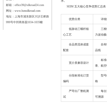
求。
邮箱：office39@silkroad24.com
SEIM 五大核心竞争优势汇总表
网址：
www.lxmsilkroad.com
地址：上海市浦东新区川沙王桥路
优势分类
详细
999号中邦商务园1034-1035幢
低脉动三螺杆核
三根
心工艺
力波动极
全品类流体成套
自有
配套
品线
标准
宽介质兼容设计
青、航空
分段标准化订货
型号
编码
格
严苛出厂整机测
每台
试
可溯源