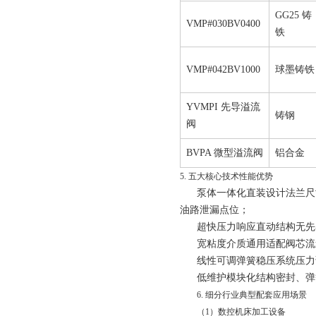
GG25 铸
VMP#030BV0400
铁
VMP#042BV1000
球墨铸铁
YVMPI 先导溢流
铸钢
阀
BVPA 微型溢流阀
铝合金
5. 五大核心技术性能优势
泵体一体化直装设计
法兰尺
油路泄漏点位；
超快压力响应直动结构
无先
宽粘度介质通用适配
阀芯流
线性可调弹簧稳压系统
压力
低维护模块化结构
密封、弹
6. 细分行业典型配套应用场景
（1）数控机床加工设备