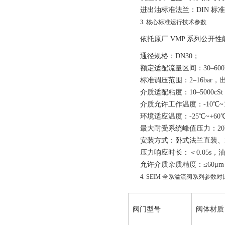
进出油标准法兰
：DIN 标
3. 核心标准运行技术参数
依托原厂 VMP 系列公开性能
通径规格：DN30；
额定适配流量区间：30–600L
标准调压范围：2–16bar，
介质适配粘度：10–5000
介质允许工作温度：-10℃~1
环境适应温度：-25℃~+60
最大耐受系统峰值压力：20b
安装方式：卧式法兰直装、
压力响应时长：＜0.05s
允许介质杂质精度：≤60μ
4. SEIM 全系溢流阀系列参数
阀门型号
阀体材质