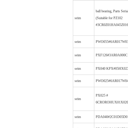
ball bearing, Parts Seri
seim
(Suitable for PZ102
#3CR0Z01HA045Z016
seim
PWO055#6AR017W03
seim
PXF126#3AR0A000C
seim
PX040 KPX#05HX02
seim
PWO025#6AR017W04
PX025 #
seim
6CROROHUX01X020
seim
PDA040#2C01D05D0