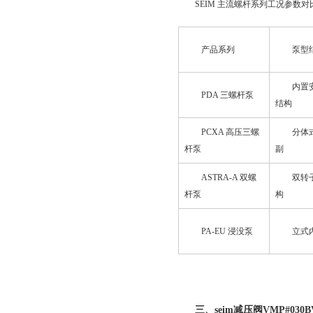
SEIM 主流螺杆系列工况参数对
产品系列
泵型
内置
PDA 三螺杆泵
结构
PCXA 高压三螺
分体
杆泵
副
ASTRA-A 双螺
双转
杆泵
构
PA-EU 浸没泵
立式
三、seim减压阀VMP#030B