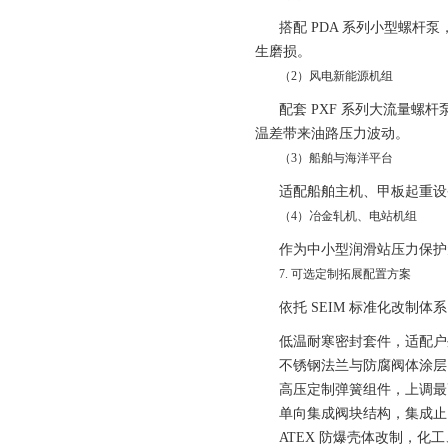
搭配 PDA 系列小型螺
生磨损。
（2）风电新能源机组
配套 PXF 系列大流量
温差带来油路压力波动。
（3）船舶与海洋平台
适配船舶主机、甲板起重设
（4）冶金轧机、电站机组
作为中小型润滑站压力保护
7. 可选定制拓展配置方案
依托 SEIM 标准化改制
低温耐寒密封套件，适配户外
不锈钢法兰与防腐阀体涂层
高压定制弹簧组件，上调最高
单向集成阀块结构，集成止
ATEX 防爆壳体改制，化