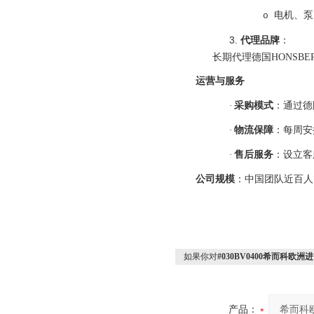
电机、泵
o
3. ‌
代理品牌
：
长期代理德国
HONSB
运营与服务
·
采购模式
：通过德
·
物流保障
：每周安
·
售后服务
：设立客
公司规模
：中国团队近百
人
如果你对
#030BV0400希而科欧洲
产品：