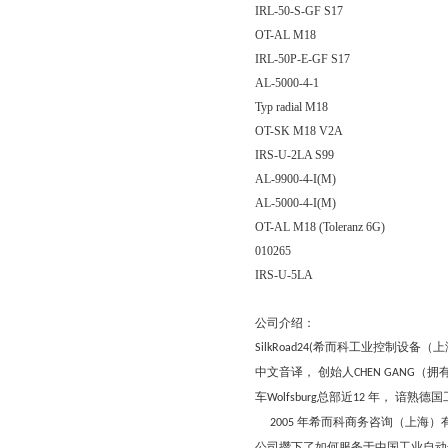
IRL-50-S-GF S17
OT-AL M18
IRL-50P-E-GF S17
AL-5000-4-1
Typ radial M18
OT-SK M18 V2A
IRS-U-2LA S99
AL-9900-4-I(M)
AL-5000-4-I(M)
OT-AL M18 (Toleranz 6G)
010265
IRS-U-5LA
公司介绍：
希而科工业控制设备（上
SilkRoad24(
中文音译， 创始人
（拥
CHEN GANG
车
总部近
年， 谙熟德
Wolfsburg
12
年希而科商务咨询（上海）
2005
公司攒下了如何服务于中国工业自动