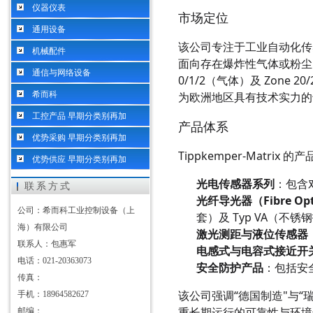
仪器仪表
市场定位
通用设备
该公司专注于工业自动化传
机械配件
面向存在爆炸性气体或粉尘的危
通信与网络设备
0/1/2（气体）及 Zone 
希而科
为欧洲地区具有技术实力的
工控产品 早期分类别再加
产品体系
优势采购 早期分类别再加
Tippkemper-Matrix
优势供应 早期分类别再加
光电传感器系列
：包含
联系方式
光纤导光器（Fibre Opt
公司：希而科工业控制设备（上
套）及 Typ VA（
海）有限公司
激光测距与液位传感器
联系人：包惠军
电感式与电容式接近开
电话：021-20363073
安全防护产品
：包括安
传真：
该公司强调“德国制造"与
手机：18964582627
重长期运行的可靠性与环境
邮编：