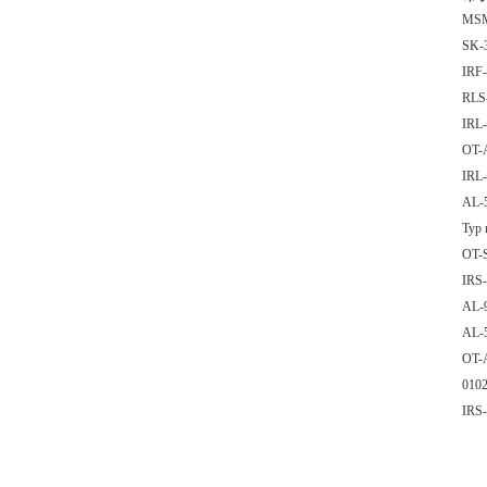
MSM
SK-
IRF
RLS
IRL
OT-
IRL
AL-
Typ 
OT-
IRS
AL-
AL-
OT-A
010
IRS