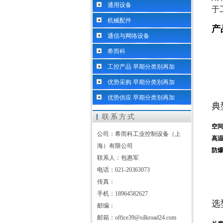
通用设备
于
机械配件
产
通信与网络设备
希而科
工控产品 早期分类别再加
优势采购 早期分类别再加
优势供应 早期分类别再加
典
联系方式
空
公司：希而科工业控制设备（上
高
海）有限公司
防
联系人：包惠军
电话：021-20363073
传真：
手机：18964582627
选
邮编：
邮箱：office39@silkroad24.com