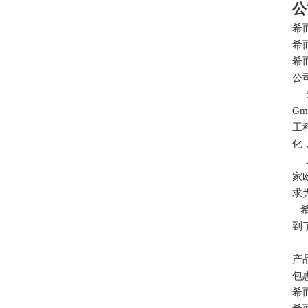
公
希
希
希
公
Si
Gm
工
化
20
家
求
希
到
产
包
希