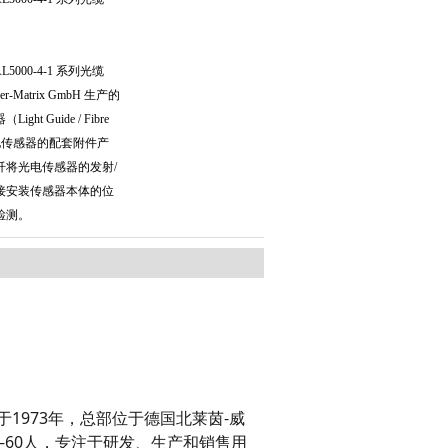
AL5000-4-1 系列光缆
per-Matrix GmbH 生产的
t Guide / Fibre
光电传感器的配套附件产
纤将光电传感器的发射/
接安装传感器本体的位
检测。
1973年，总部位于德国北莱茵-威
约50–60人，专注于研发、生产和销售用