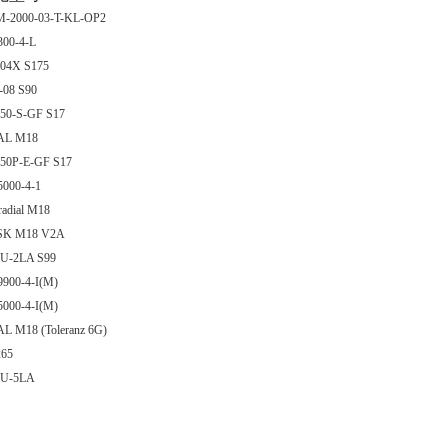
-2000-03-T-KL-OP2
300-4-L
-04X S175
-08 S90
-50-S-GF S17
AL M18
-50P-E-GF S17
5000-4-1
radial M18
SK M18 V2A
-U-2LA S99
9900-4-I(M)
5000-4-I(M)
L M18 (Toleranz 6G)
265
-U-5LA