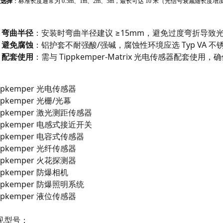
度选择
：标准长度通常为 0.5m、1m、2m、5m，最长可达 10 米（光信号衰减随长度增
弯曲半径
：安装时弯曲半径建议 ≥15mm，避免过度弯折导致
避免腐蚀
：铝护套不耐强酸/强碱，腐蚀性环境应选 Typ VA 不
配套使用
：需与 Tippkemper-Matrix 光电传感器配套使
ppkemper
光电传感器
ppkemper
光栅/光幕
ppkemper
激光测距传感器
ppkemper
电感式接近开关
ppkemper
电容式传感器
ppkemper
光纤传感器
ppkemper
火花探测器
ppkemper
防爆相机
ppkemper
防爆照明系统
ppkemper
液位传感器
见型号：