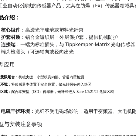
工业自动化领域的传感器产品，尤其在防爆（Ex）传感器领域具
品介绍：
核心组件
：高透光率玻璃或塑料光纤束
护套材质
：铝合金编织层 + 外层保护套，提供机械防护
连接端
：一端为标准插头，与 Tippkemper-Matrix 光电传感
端为检测头（可选轴向或径向出光
型应用
间受限场合
：机械夹缝、小型模具内部、管道内壁检测
温环境
：将传感器本体置于安全位置，仅光纤探头伸入热区
爆区域
：配合本安型（ISD）传感器，光纤可进入 Zone 1/2/21/22 危险区域
电磁干扰环境
：光纤不受电磁场影响，适用于变频器、大电机
型与安装注意事项