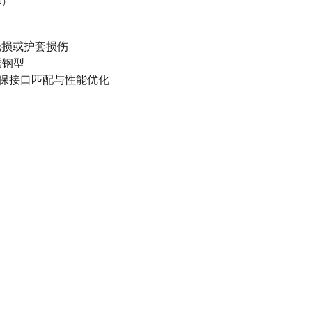
加）
光损或护套损伤
锈钢型
用，确保接口匹配与性能优化