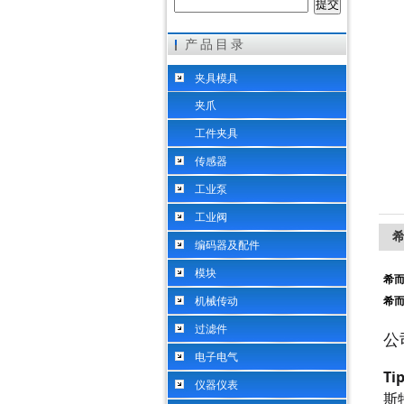
产品目录
希而科工业控制设备（上海）有限公司
夹具模具
夹爪
工件夹具
传感器
工业泵
工业阀
希
编码器及配件
模块
希而
机械传动
希而
过滤件
公
电子电气
Ti
仪器仪表
斯