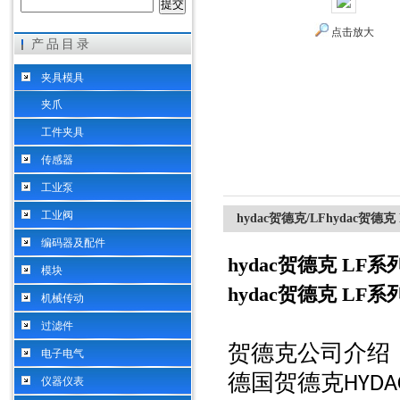
点击放大
产品目录
希而科工业控制设备（上海）有限公司
夹具模具
夹爪
工件夹具
传感器
工业泵
工业阀
hydac贺德克/LFhydac贺德
编码器及配件
hydac贺德克 LF
模块
hydac贺德克 LF
机械传动
过滤件
贺德克公司介绍
电子电气
德国贺德克
HYDA
仪器仪表