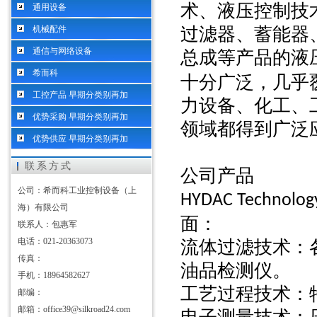
术、液压控制技
通用设备
机械配件
过滤器、蓄能器
通信与网络设备
总成等产品的液
希而科
十分广泛，几乎
工控产品 早期分类别再加
力设备、化工、
优势采购 早期分类别再加
领域都得到广泛
优势供应 早期分类别再加
联系方式
公司产品
公司：希而科工业控制设备（上
HYDAC Technolo
海）有限公司
面：
联系人：包惠军
电话：021-20363073
流体过滤技术：
传真：
油品检测仪。
手机：18964582627
工艺过程技术：
邮编：
邮箱：office39@silkroad24.com