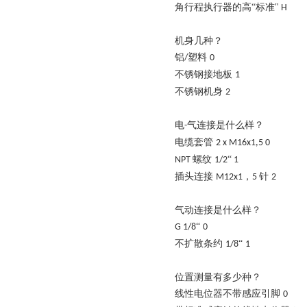
角行程执行器的高
“标准"
H
机身几种？
铝
塑料
/
0
不锈钢接地板
1
不锈钢机身
2
电
气连接是什么样？
-
电缆套管
2 x M16x1,5
0
螺纹
“
NPT
1/2
1
插头连接
，
针
M12x1
5
2
气动连接是什么样？
“
G 1/8
0
不扩散条约
“
1/8
1
位置测量有多少种？
线性电位器不带感应引脚
0