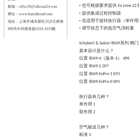
• 也可根据要求提供
Ex zone 22
邮箱：office39@silkroad24.com
• 提供集成过程控制器
网址：
www.lxmsilkroad.com
• 也适用于旋转执行器（单作
地址：上海市浦东新区川沙王桥路
• 调节状态下的低空气消耗量
999号中邦商务园1034-1035幢
系列 阀
Schubert & Salzer-8049
基本设计是什么？
位置
（版本
）
8049-4
6
4P6
位置
8049-2
2P7
位置
8049-ExPro-1
EP3
位置
8049-ExPro-0
0P3
执行器有几种？
单作用
1
双作用
2
空气输送几种？
标准
S