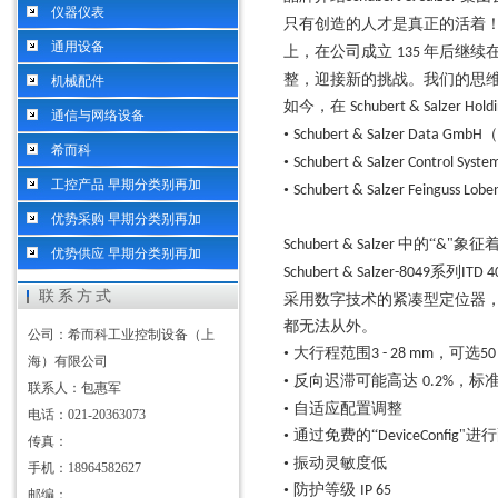
仪器仪表
只有创造的人才是真正的活着
通用设备
上，在公司成立
年后继续
135
整，迎接新的挑战。我们的思
机械配件
如今，在
Schubert & Salzer Hold
通信与网络设备
•
Schubert & Salzer Data GmbH
希而科
•
Schubert & Salzer Control Syst
工控产品 早期分类别再加
•
Schubert & Salzer Feinguss Lob
优势采购 早期分类别再加
中的“
"象征
Schubert & Salzer
&
优势供应 早期分类别再加
系列
Schubert & Salzer-8049
ITD 4
联系方式
采用数字技术的紧凑型定位器
都无法从外。
公司：希而科工业控制设备（上
• 大行程范围
，可选
3 - 28 mm
50
海）有限公司
• 反向迟滞可能高达
，标
0.2%
联系人：包惠军
• 自适应配置调整
电话：021-20363073
• 通过免费的“
"进
DeviceConfig
传真：
• 振动灵敏度低
手机：18964582627
• 防护等级
IP 65
邮编：