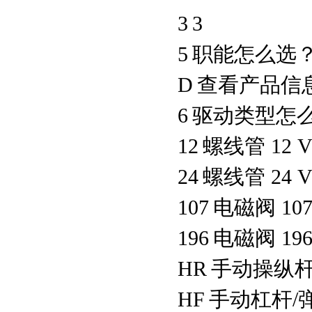
3
3
5
职能怎么选
D
查看产品信
6
驱动类型怎
12
螺线管
12 
24
螺线管
24 
107
电磁阀
10
196
电磁阀
19
HR
手动操纵
HF
手动杠杆
/