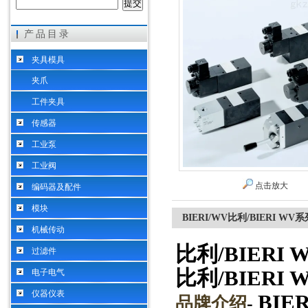
产品目录
希而科工业控制设备（上海）有限公司
夹具模具
夹爪
工件夹具
传感器
工业泵
工业阀
点击放大
编码器及配件
模块
BIERI/WV比利/BIERI 
机械传动
比利/BIER
过滤件
比利/BIER
电子电气
仪器仪表
BIER
品牌介绍
-