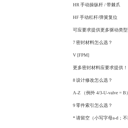
HR
手动操纵杆
/ 带棘爪
HF
手动杠杆
/弹簧复位
可应要求提供更多驱动类型
7
密封材料怎么选？
V
[FPM]
更多密封材料应要求提供！
8
设计修改怎么选？
A-Z
（例外
4/3-U-val
9
零件索引怎么选？
*
请留空（小写字母
a-d