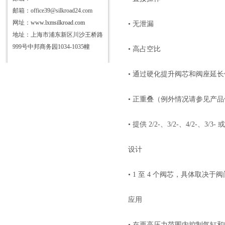
邮箱：office39@silkroad24.com
网址：
www.lxmsilkroad.com
• 无泄漏
地址：上海市浦东新区川沙王桥路
999号中邦商务园1034-1035幢
• 高占空比
• 通过硬化提升阀芯和阀座延
• 正重叠（例外情况请参见产
• 提供 2/2-、3/2-、4/2-、3/
设计
• 1 至 4 个阀芯，具体取决于
应用
• 在更高压力范围内控制气缸