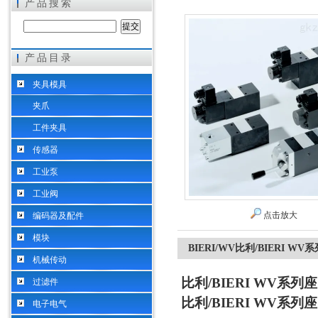
产品搜索
产品目录
希而科工业控制设备（上海）有限公司
夹具模具
夹爪
工件夹具
传感器
工业泵
工业阀
点击放大
编码器及配件
模块
BIERI/WV比利/BIERI 
机械传动
比利/BIERI WV系
过滤件
比利/BIERI WV系
电子电气