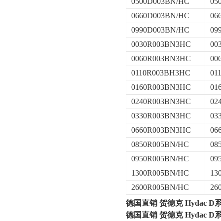
0500D003BN/HC
05
0660D003BN/HC
06
0990D003BN/HC
09
0030R003BN3HC
00
0060R003BN3HC
00
0110R003BH3HC
01
0160R003BN3HC
01
0240R003BN3HC
02
0330R003BN3HC
03
0660R003BN3HC
06
0850R005BN/HC
08
0950R005BN/HC
09
1300R005BN/HC
13
2600R005BN/HC
26
德国直销 贺德克 Hydac D
德国直销 贺德克 Hydac D