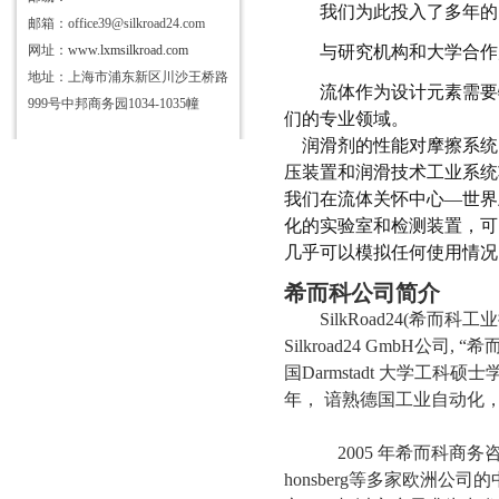
我们为此投入了多年的
邮箱：office39@silkroad24.com
网址：
www.lxmsilkroad.com
与研究机构和大学合作
地址：上海市浦东新区川沙王桥路
流体作为设计元素需要
999号中邦商务园1034-1035幢
们的专业领域。
润滑剂的性能对摩擦系统
压装置和润滑技术工业系统
我们在流体关怀中心
—世界
化的实验室和检测装置，可
几乎可以模拟任何使用情况
希而科公司简介
SilkRoad24(希而
Silkroad24 GmbH公
国Darmstadt 大学工科硕
年， 谙熟德国工业自动化
2005 年希而科商务
honsberg等多家欧洲