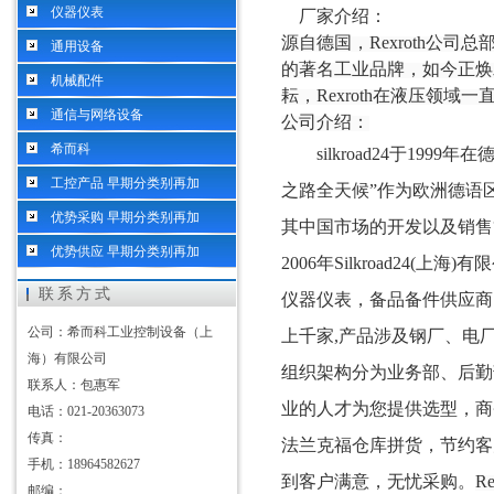
仪器仪表
厂家介绍：
源自德国，
Rexroth公
通用设备
的著名工业品牌，如今正焕发
机械配件
耘，Rexroth在液压领域
通信与网络设备
公司介绍：
希而科
silkroad24于1999
工控产品 早期分类别再加
之路全天候”作为欧洲德语
优势采购 早期分类别再加
其中国市场的开发以及销售
优势供应 早期分类别再加
2006年Silkroad2
联系方式
仪器仪表，备品备件供应商
公司：希而科工业控制设备（上
上千
家
,
产品涉及
钢厂、电
海）有限公司
组织架构
分为业务部
、
后勤
联系人：包惠军
业的人才为您
提供选型，商
电话：021-20363073
传真：
法兰克福仓库拼货，节约客
手机：18964582627
到客户满意，
无忧
采购。
Re
邮编：