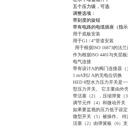
五个压力级，可选
调整选项：
带刻度的旋钮
带有电路的电缆插座（指示
用于底板安装
用于
G1 / 4”管道安装
用于根据
ISO 16873的法
作为根据
ISO 4401与夹
电气连接
带有设计
A的阀门连接器（
1 mA到2 A的无电位切换
HED 8型水力压力开关是
型压力开关。
它主要由外
带活塞（
2），压缩弹簧（
调节元件（
4）和微动开关
如果要监视的压力低于设定
微型开关（
5）被操作。 
活塞（
2）由弹簧板（6）