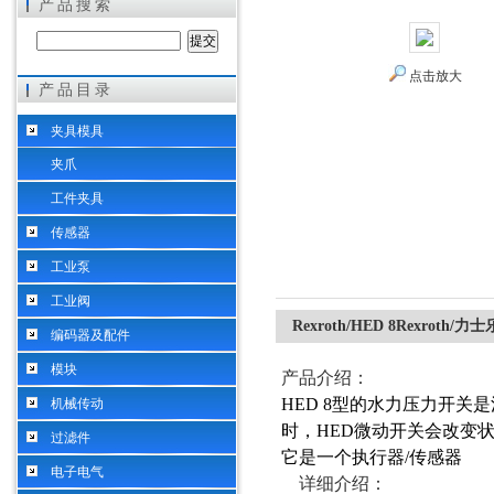
产品搜索
点击放大
产品目录
希而科工业控制设备（上海）有限公司
夹具模具
夹爪
工件夹具
传感器
工业泵
工业阀
Rexroth/HED 8Rexrot
编码器及配件
模块
产品介绍
：
HED 8型的水力压力开
机械传动
时，HED微动开关会改变
过滤件
它是一个执行器/传感器
电子电气
详细介绍：