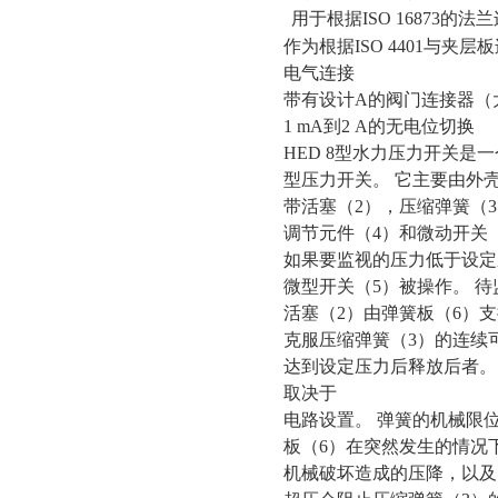
用于根据
ISO 16873的法
作为根据
ISO 4401与夹
电气连接
带有设计
A的阀门连接器（
1 mA到2 A的无电位切换
HED 8型水力压力开关是
型压力开关。
它主要由外
带活塞（
2），压缩弹簧（
调节元件（
4）和微动开关
如果要监视的压力低于设定
微型开关（
5）被操作。 
活塞（
2）由弹簧板（6）
克服压缩弹簧（
3）的连续
达到设定压力后释放后者。
取决于
电路设置。
弹簧的机械限
板（
6）在突然发生的情况
机械破坏造成的压降，以及