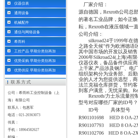
仪器仪表
厂家介绍：
源自德国，
Rexroth公
通用设备
的著名工业品牌，如今正焕发
机械配件
耘，Rexroth在液压领域
通信与网络设备
公司介绍：
silkroad24于1999
希而科
之路全天候”作为欧洲德语
工控产品 早期分类别再加
其中国市场的开发以及销售
2006年Silkroad2
优势采购 早期分类别再加
仪器仪表，备品备件供应商
上千
家
,
产品涉及
钢厂、电
优势供应 早期分类别再加
组织架构
分为业务部
、
后勤
业的人才为您
提供选型，商
联系方式
法兰克福仓库拼货，节约客
到客户满意，
无忧
采购。
Re
公司：希而科工业控制设备（上
Rexroth
/力士乐流量控
海）有限公司
型号对应哪些厂家的
ID号？
联系人：包惠军
ID号
具体型号
电话：021-20363073
R901101698
HED 8 OA-2X
传真：
R901107793
HED 8 OA-2X 
手机：18964582627
R901102706
HED 8 OA-2X
邮编：