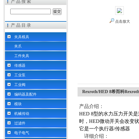
产品搜索
点击放大
产品目录
希而科工业控制设备（上海）有限公司
夹具模具
夹爪
工件夹具
传感器
工业泵
工业阀
Rexroth/HED 8希而科Rex
编码器及配件
模块
产品介绍
：
HED 8型的水力压力开
机械传动
时，HED微动开关会改变
过滤件
它是一个执行器/传感器
电子电气
详细介绍：