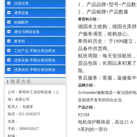
仪器仪表
1 、产品品牌+型号+产品数
2 、产品铭牌+产品数量
通用设备
希而科介绍：
机械配件
德国本土收购，德国仓库拼
通信与网络设备
户服务满意，收购放心。
希而科历史：
于
1999建
希而科
品备件供货商。
工控产品 早期分类别再加
航班周期：每天安排航班，
优势采购 早期分类别再加
货品包装：长期以来积累了
优势供应 早期分类别再加
险。
售后服务：客服，返修集中
联系方式
品牌介绍：
公司：希而科工业控制设备（上
Schneider/
施耐德是一家法国的电
海）有限公司
及能源开发等的综合企业。
联系人：包惠军
产品介绍：
电话：021-20363073
P25M
传真：
电机保护断路器，高达
25 A
手机：18964582627
9系列的一部分
邮编：