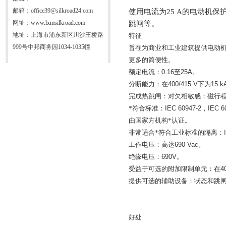
邮箱：office39@silkroad24.com
使用电流为
25 A的电动机
网址：
www.lxmsilkroad.com
跳闸等。
地址：上海市浦东新区川沙王桥路
特征
999号中邦商务园1034-1035幢
旨在为商业和工业建筑提供电动
更多的简便性。
额定电流：
0.16
至
25A
。
分断能力：在
400/415 V
下为
15 k
完成热跳闸：对欠相敏感；磁行
*符合标准：
IEC 60947-2
，
IEC 6
由国家方机构*认证。
非常适合*符合工业标准的隔离：
工作电压：高
达
690 Vac
。
绝缘电压：
690V
。
受益于可选的附加限制单元：在
4
提供可选的辅助设备：状态和跳
好处