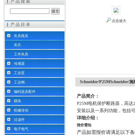
产品搜索
点击放大
产品目录
希而科工业控制设备（上海）有限公司
夹具模具
夹爪
工件夹具
传感器
工业泵
Schneider/P25MSchne
工业阀
编码器及配件
产品简介：
模块
P25M电机保护断路器，高达
机械传动
安装以及一系列功能，包括可选
详细介绍：
过滤件
报价需知
电子电气
产品如需报价请满足以下条