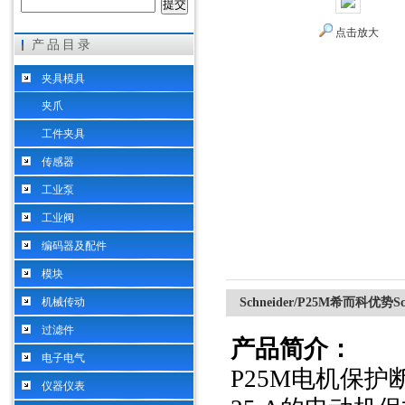
点击放大
产品目录
希而科工业控制设备（上海）有限公司
夹具模具
夹爪
工件夹具
传感器
工业泵
工业阀
编码器及配件
模块
机械传动
Schneider/P25M希而科优势
过滤件
产品简介：
电子电气
P25M电机保护
仪器仪表