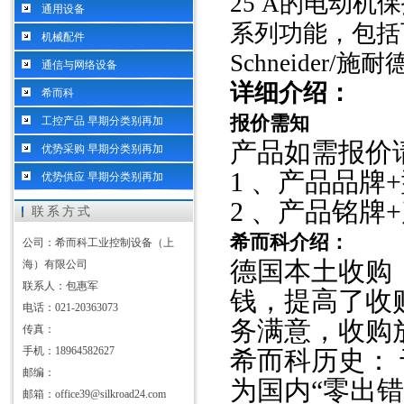
25 A的电动
通用设备
系列功能，包括
机械配件
Schneider/
通信与网络设备
详细介绍：
希而科
报价需知
工控产品 早期分类别再加
产品如需报价
优势采购 早期分类别再加
1 、产品品牌
优势供应 早期分类别再加
2 、产品铭牌
联系方式
希而科介绍：
公司：希而科工业控制设备（上
德国本土收购
海）有限公司
联系人：包惠军
钱，提高了收
电话：021-20363073
务满意，收购
传真：
手机：18964582627
希而科历史：
邮编：
为国内“零出
邮箱：office39@silkroad24.com