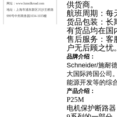
供货商。
网址：
www.lxmsilkroad.com
地址：上海市浦东新区川沙王桥路
航班周期：每
999号中邦商务园1034-1035幢
货品包装：长
有货品均在国
售后服务：客
户无后顾之忧
品牌介绍：
Schneider/
施耐
大国际跨国公司
能源开发等的综
产品介绍：
P25M
电机保护断路器
9系列的一部分