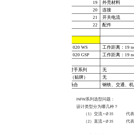
19
外壳材料
20
连接
21
开关电流
22
配件
参数
INFW 020 WS
工作距离：19 no
INFW 020 GSP
工作距离：19 no
竞争对手系列
无
OEM（贴牌）
无
应用场合
钢铁、交通、机
系列选型问题：
INFW
设计类型分为哪几种？
（
）交流
•
代
1
Ø 35
（
）直流
•
代
2
Ø 35