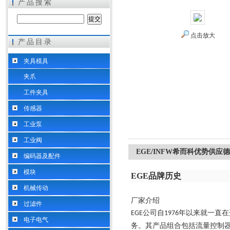
产品搜索
点击放大
产品目录
希而科工业控制设备（上海）有限公司
夹具模具
夹爪
工件夹具
传感器
工业泵
工业阀
EGE/INFW希而科优势供应
编码器及配件
模块
EGE品牌历史
机械传动
厂家介绍
过滤件
公司自
年以来就一直在
EGE
1976
电子电气
务。其产品组合包括流量控制