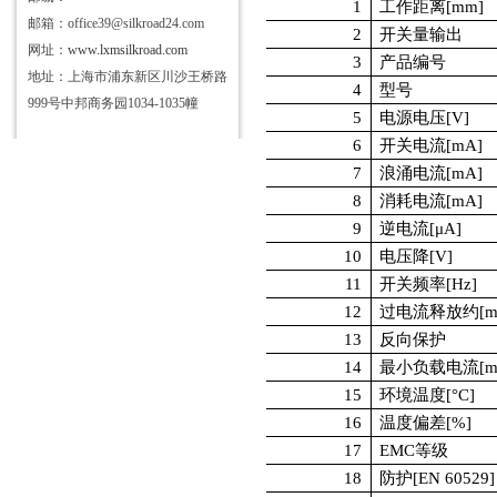
1
工作距离[mm]
邮箱：office39@silkroad24.com
2
开关量输出
网址：
www.lxmsilkroad.com
3
产品编号
地址：上海市浦东新区川沙王桥路
4
型号
999号中邦商务园1034-1035幢
5
电源电压[V]
6
开关电流[mA]
7
浪涌电流[mA]
8
消耗电流[mA]
9
逆电流[μA]
10
电压降[V]
11
开关频率[Hz]
12
过电流释放约[m
13
反向保护
14
最小负载电流[m
15
环境温度[°C]
16
温度偏差[%]
17
EMC等级
18
防护[EN 60529]