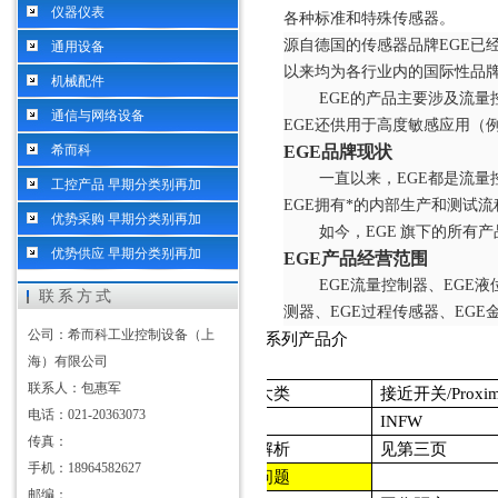
仪器仪表
各种标准和特殊传感器。
源自德国的传感器品牌
EGE已
通用设备
以来均为各行业内的国际性品
机械配件
EGE的产品主要涉及流
通信与网络设备
EGE还供用于高度敏感应用（
希而科
EGE品牌现状
一直以来，
EGE都是流
工控产品 早期分类别再加
EGE拥有*的内部生产和测试
优势采购 早期分类别再加
如今，
EGE
旗下的所有产
优势供应 早期分类别再加
EGE产品经营范围
EGE流量控制器、EGE
联系方式
测器、EGE过程传感器、EGE
公司：希而科工业控制设备（上
INFW
系列产品介
海）有限公司
绍
联系人：包惠军
产品大类
接近开关/Proximit
电话：021-20363073
系列
INFW
传真：
型号解析
见第三页
手机：18964582627
选型问题
邮编：