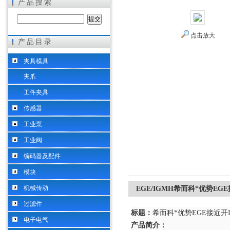
产品搜索
点击放大
产品目录
希而科工业控制设备（上海）有限公司
夹具模具
夹爪
工件夹具
传感器
工业泵
工业阀
编码器及配件
模块
机械传动
EGE/IGMH希而科*优势EG
过滤件
标题：
希而科*优势
EGE接近开
电子电气
产品简介：