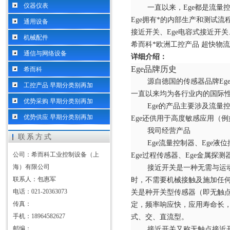
仪器仪表
一直以来，
Ege都是流
Ege拥有*的内部生产和测试流
通用设备
接近开关、Ege电容式接近开关
机械配件
希而科*欧洲工控产品
超快物流
通信与网络设备
详细介绍：
Ege品牌历史
希而科
源自德国的传感器品牌
E
工控产品 早期分类别再加
一直以来均为各行业内的国际
优势采购 早期分类别再加
Ege的产品主要涉及流
优势供应 早期分类别再加
Ege还供用于高度敏感应用（
我司经营产品
联系方式
Ege流量控制器、Ege液
公司：希而科工业控制设备（上
Ege过程传感器、Ege金属探测
海）有限公司
接近开关是一种无需与运
联系人：包惠军
时，不需要机械接触及施加任
电话：021-20363073
关是种开关型传感器（即无触
传真：
定，频率响应快，应用寿命长
手机：18964582627
式、交、直流型。
邮编：
接近开关又称无触点接近