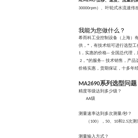
位移、速度、流量的
ALMEMO
）、叶轮式水流速传
30000rpm
我能为您做什么？
希而科工业控制设备（上海）有限
供，*，有技术组可进行选型工
，实惠的价格-- 全国总代理
1
，*的服务--
技术销售，产品
2
价格实惠，货期保证，十多年
系列
选型
问题
MA2690
精度等级达
到多少级？
级
AA
测量速率达到
多次测量
秒
？
/
（
），
、
和
次测
100
50
10
2.5
测量输入方式
？