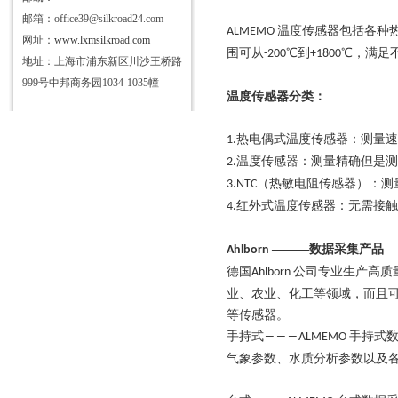
邮箱：office39@silkroad24.com
温度传感器包括各种
ALMEMO
网址：
www.lxmsilkroad.com
围可从
℃到
℃，满足
-200
+1800
地址：上海市浦东新区川沙王桥路
999号中邦商务园1034-1035幢
温度传感器分类：
热电偶式温度传感器：测量速
1.
温度传感器：测量精确但是测
2.
（热敏电阻传感器）：测
3.NTC
红外式温度传感器：无需接触
4.
―――数据采集产品
Ahlborn
德国
公司专业生产高质
Ahlborn
业、农业、化工等领域，而且
等传感器。
手持式
手持式
―――ALMEMO
气象参数、水质分析参数以及