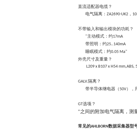
直流适配器电缆？
电气隔离：
，
ZA2690-UK2
10
不带输入和输出模块的功耗？
主动模式：约
"
17mA
带照明：约
25..140mA
睡眠模式：约
0.05 Ma"
外壳尺寸及
重量？
L209 x B107 x H54 mm,ABS, 
隔离
？
GALV.
带半导体继电器（
），
50V
选项
？
GT
"之间的附加电气隔离，
测
常见的
数据采集器型
AHLBORN