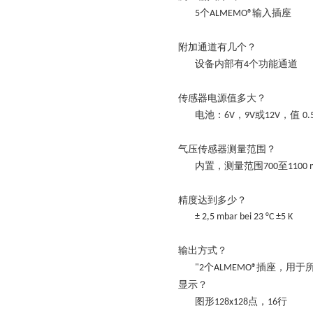
个
输入插座
5
ALMEMO®
附加通道有
几个
？
设备内部有
个功能通道
4
传感器电源值
多大？
电池：
，
或
，值
6V
9V
12V
0.
气压传感器测量范围
？
内置，测量范围
至
700
1100 
精度达
到多少
？
± 2,5 mbar bei 23 °C ±5 K
输出方式
？
个
插座，用于
"2
ALMEMO®
显示？
图形
点，
行
128x128
16