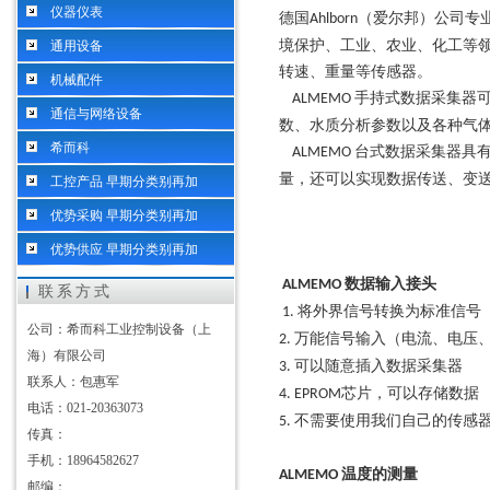
仪器仪表
德国
（爱尔邦）公司专
Ahlborn
境保护、工业、农业、化工等
通用设备
转速、重量等传感器。
机械配件
手持式数据采集器
ALMEMO
通信与网络设备
数、水质分析参数以及各种气
希而科
台式数据采集器具
ALMEMO
量，还可以实现数据传送、变
工控产品 早期分类别再加
优势采购 早期分类别再加
优势供应 早期分类别再加
数据输入接头
ALMEMO
联系方式
将外界信号转换为标准信号
1.
公司：希而科工业控制设备（上
万能信号输入（电流、电压
2.
海）有限公司
可以随意插入数据采集器
3.
联系人：包惠军
芯片，可以存储数据
4. EPROM
电话：021-20363073
不需要使用我们自己的传感
5.
传真：
手机：18964582627
温度的测量
ALMEMO
邮编：