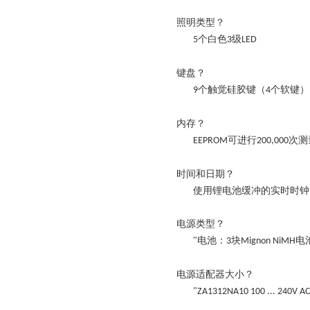
照明类型？
个白色
级
5
3
LED
键盘？
个触觉硅胶键（
个软键）
9
4
内存？
可进行
次测
EEPROM
200,000
时间和日期？
使用锂电池缓冲的实时时钟
电源类型
？
电池：
块
电
"
3
Mignon NiMH
电源适配器大小？
"ZA1312NA10 100 ... 240V AC